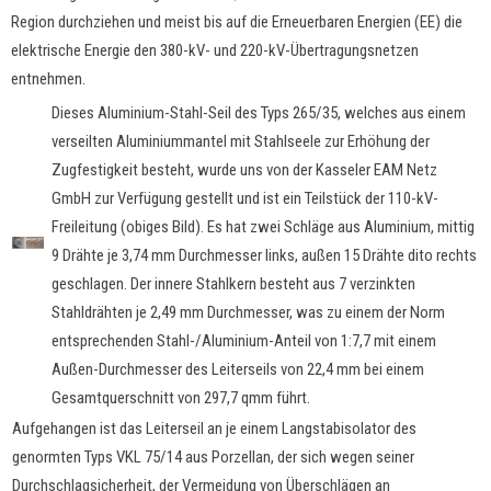
Region durchziehen und meist bis auf die Erneuerbaren Energien (EE) die
elektrische Energie den 380-kV- und 220-kV-Übertragungsnetzen
entnehmen.
Dieses Aluminium-Stahl-Seil des Typs 265/35, welches aus einem
verseilten Aluminiummantel mit Stahlseele zur Erhöhung der
Zugfestigkeit besteht, wurde uns von der Kasseler EAM Netz
GmbH zur Verfügung gestellt und ist ein Teilstück der 110-kV-
Freileitung (obiges Bild). Es hat zwei Schläge aus Aluminium, mittig
9 Drähte je 3,74 mm Durchmesser links, außen 15 Drähte dito rechts
geschlagen. Der innere Stahlkern besteht aus 7 verzinkten
Stahldrähten je 2,49 mm Durchmesser, was zu einem der Norm
entsprechenden Stahl-/Aluminium-Anteil von 1:7,7 mit einem
Außen-Durchmesser des Leiterseils von 22,4 mm bei einem
Gesamtquerschnitt von 297,7 qmm führt.
Aufgehangen ist das Leiterseil an je einem Langstabisolator des
genormten Typs VKL 75/14 aus Porzellan, der sich wegen seiner
Durchschlagsicherheit, der Vermeidung von Überschlägen an