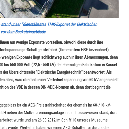
tand unser "dienstältestes TMK-Exponat der Elektrischen
hts vor dem Backsteingebäude
 Ihnen nur wenige Exponate vorstellen, obwohl diese durch ihre
 Hochspannungs-Schaltgerätefabrik (firmenintern HSF bezeichnet)
e wenigen Exponate liegt schlichtweg auch in ihren Abmessungen, denn
bis 550.000 Volt (72,5 - 550 kV) der ehemaligen Fabrikation in Kassel.
s der Übersichtsseite "Elektrische Energietechnik" beantwortet: Als
n alles, was oberhalb einer Verteilnetzspannung von 60 kV angesiedelt
efinition des VDE in dessen DIN-VDE-Normen ab, denn dort beginnt die
gebiets ist ein AEG-Freistrahlschalter, der ehemals im 60-/10-kV-
bH neben der Müllverbrennungsanlage in den Lossewiesen stand, dort
gearbeitet wurde und am 26.03.2012 im Schiff 10 unseres Museums
ellt wurde. Weiterhin haben wir einen AEG-Schalter für die gleiche