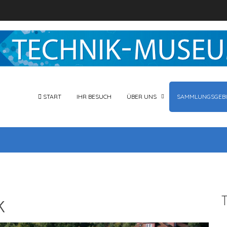
START
IHR BESUCH
ÜBER UNS
SAMMLUNGSGEBI
k
T