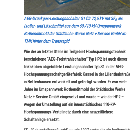
AEG-Druckgas-Leistungsschalter S1 für 72,5 kV mit SF
als
6
Isolier- und Löschmittel aus dem 60-/10-kV-Umspannwerk
Rothenditmold der Städtische Werke Netz + Service GmbH im
TMK hinter dem Transrapid
Wie der an letzter Stelle im Teilgebiet Hochspannungstechnik
beschriebene "AEG-Freistrahlschalter" Typ HP2 ist auch dieser
links/oben abgebildete Leistungsschalter Typ S1 in der AEG-
Hochspannungsschaltgerätefabrik Kassel in der Lilienthalstraß
in Bettenhausen entwickelt und gefertigt worden. Er war viele
Jahre im Umspannwerk Rothenditmold der Städtische Werke
Netz + Service GmbH eingesetzt und wurde – wie der HP2 –
wegen der Umstellung auf ein innerstädtisches 110-kV-
Hochspannungs-Verteilnetz durch eine neuzeitlichere
Schaltanlage ersetzt.
SF
(Schwefelhexafluorid) wurde 1937 erstmalig als Isoliermitt