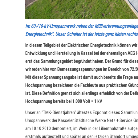
Im 60-/10-kV-Umspannwerk neben der Müllverbrennungsanlage s
Energietechnik". Unser Schalter ist der letzte ganz hinten rec
In diesem Teilgebiet der Elektrischen Energietechnik können wir
Entwicklung und Herstellung in Kassel bei der ehemaligen AEG
erst das Sammlungsgebiet begründet haben. Der Grund für dies
wir reden hier von Bemessungsspannungen im Bereich von 72.500 
Mit dieser Spannungsangabe ist damit auch bereits die Frage au
Hochspannung bezeichnen die Fachleute aus praktischen Gründe
ist. Diese Definition grenzt sich allerdings erheblich von der D
Hochspannung bereits bei 1.000 Volt = 1 kV.
Unser an "TMK-Dienstjahren" ältestes Exponat dieses Sammlungs
Umspannwerk der Kasseler Städtische Werke Netz + Service Gm
am 10.10.2010 demontiert, im Werk in der Lilienthalstraße auf
erstmals aufgestellt und später an den jetzigen Standort umgest