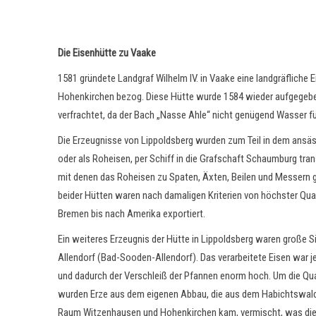
Die Eisenhütte zu Vaake
1581 gründete Landgraf Wilhelm IV. in Vaake eine landgräfliche Ei
Hohenkirchen bezog. Diese Hütte wurde 1584 wieder aufgegebe
verfrachtet, da der Bach „Nasse Ahle“ nicht genügend Wasser für
Die Erzeugnisse von Lippoldsberg wurden zum Teil in dem ansä
oder als Roheisen, per Schiff in die Grafschaft Schaumburg tran
mit denen das Roheisen zu Spaten, Äxten, Beilen und Messern 
beider Hütten waren nach damaligen Kriterien von höchster Qual
Bremen bis nach Amerika exportiert.
Ein weiteres Erzeugnis der Hütte in Lippoldsberg waren große S
Allendorf (Bad-Sooden-Allendorf). Das verarbeitete Eisen war 
und dadurch der Verschleiß der Pfannen enorm hoch. Um die Qua
wurden Erze aus dem eigenen Abbau, die aus dem Habichtswa
Raum Witzenhausen und Hohenkirchen kam, vermischt, was die 