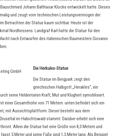
r Bauschmied Johann Balthasar Klocke entwickelt hatte. Dieses
nmalig und zeugt vom technischen Leistungsvermögen der
im Betrachten der Statue kaum sichtbar. Heute ist der
kmal Nordhessens. Landgraf Karl hatte die Statue für den
Macht nach Entwürfen des italienischen Baumeisters Giovanni
ben.
Die Herkules-Statue
Die Statue im Bergpark zeigt den
griechischen Halbgott „Herakles“, ein
urch seine Heldentaten Kraft, Mut und Klugheit symoblisiert.
mit einer Gesamthöhe von 71 Metern: unten befindet sich ein
t, mit Aussichtsplattform. Dieser besteht aus dem
 Druseltal im Habichtswald stammt. Darüber erhebt sich eine
 thront. Allein die Statue hat eine Größe von 8,3 Metern und
fasst 5 Meter und seine Füße sind 1,5 Meter lang. Als Beispiel