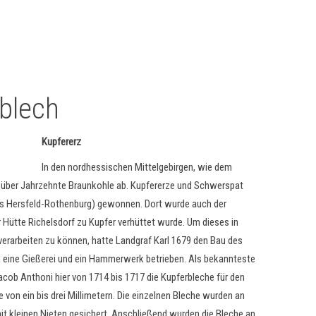
blech
Kupfererz
In den nordhessischen Mittelgebirgen, wie dem
über Jahrzehnte Braunkohle ab. Kupfererze und Schwerspat
eis Hersfeld-Rothenburg) gewonnen. Dort wurde auch der
r Hütte Richelsdorf zu Kupfer verhüttet wurde. Um dieses in
erarbeiten zu können, hatte Landgraf Karl 1679 den Bau des
 eine Gießerei und ein Hammerwerk betrieben. Als bekannteste
cob Anthoni hier von 1714 bis 1717 die Kupferbleche für den
 von ein bis drei Millimetern. Die einzelnen Bleche wurden an
it kleinen Nieten gesichert. Anschließend wurden die Bleche an