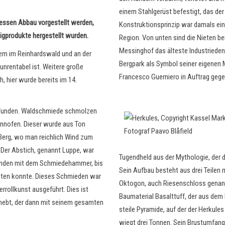
einem Stahlgerüst befestigt, das de
dessen Abbau vorgestellt werden,
Konstruktionsprinzip war damals ei
tigprodukte hergestellt wurden.
Region. Von unten sind die Nieten be
Messinghof das älteste Industrieden
lem im Reinhardswald und an der
Bergpark als Symbol seiner eigenen 
nrentabel ist. Weitere große
Francesco Guerniero in Auftrag gege
 hier wurde bereits im 14.
gefunden. Waldschmiede schmolzen
ennofen. Dieser wurde aus Ton
Berg, wo man reichlich Wind zum
 Der Abstich, genannt Luppe, war
Tugendheld aus der Mythologie, der d
Stunden mit dem Schmiedehammer, bis
Sein Aufbau besteht aus drei Teilen 
eiten konnte. Dieses Schmieden war
Oktogon, auch Riesenschloss genann
rollkunst ausgeführt. Dies ist
Baumaterial Basalttuff, der aus dem
hebt, der dann mit seinem gesamten
steile Pyramide, auf der der Herkules
wiegt drei Tonnen. Sein Brustumfang 