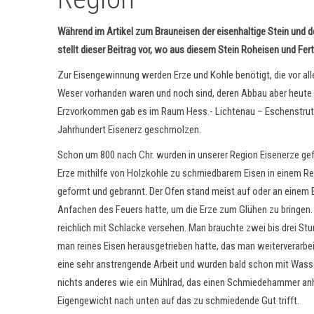
Während im Artikel zum Brauneisen der eisenhaltige Stein und 
stellt dieser Beitrag vor, wo aus diesem Stein Roheisen und Fer
Zur Eisengewinnung werden Erze und Kohle benötigt, die vor al
Weser vorhanden waren und noch sind, deren Abbau aber heute u
Erzvorkommen gab es im Raum Hess.- Lichtenau – Eschenstruth,
Jahrhundert Eisenerz geschmolzen.
Schon um 800 nach Chr. wurden in unserer Region Eisenerze 
Erze mithilfe von Holzkohle zu schmiedbarem Eisen in einem R
geformt und gebrannt. Der Ofen stand meist auf oder an einem 
Anfachen des Feuers hatte, um die Erze zum Glühen zu bringen.
reichlich mit Schlacke versehen. Man brauchte zwei bis drei 
man reines Eisen herausgetrieben hatte, das man weiterverarb
eine sehr anstrengende Arbeit und wurden bald schon mit Wasser
nichts anderes wie ein Mühlrad, das einen Schmiedehammer an
Eigengewicht nach unten auf das zu schmiedende Gut trifft.