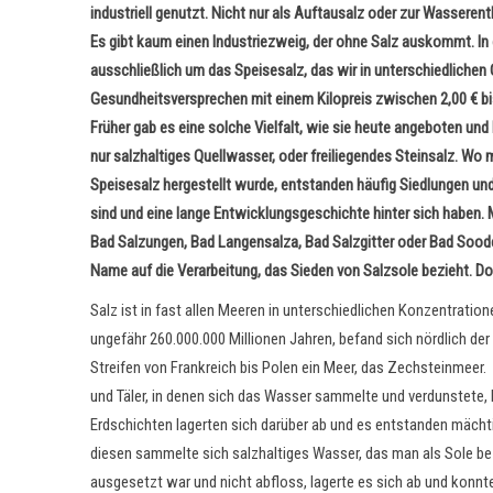
industriell genutzt. Nicht nur als Auftausalz oder zur Wasserenth
Es gibt kaum einen Industriezweig, der ohne Salz auskommt. In
ausschließlich um das Speisesalz, das wir in unterschiedlichen
Gesundheitsversprechen mit einem Kilopreis zwischen 2,00 € b
Früher gab es eine solche Vielfalt, wie sie heute angeboten un
nur salzhaltiges Quellwasser, oder freiliegendes Steinsalz. W
Speisesalz hergestellt wurde, entstanden häufig Siedlungen und
sind und eine lange Entwicklungsgeschichte hinter sich haben. 
Bad Salzungen, Bad Langensalza, Bad Salzgitter oder Bad Soode
Name auf die Verarbeitung, das Sieden von Salzsole bezieht. 
Salz ist in fast allen Meeren in unterschiedlichen Konzentration
ungefähr 260.000.000 Millionen Jahren, befand sich nördlich der 
Streifen von Frankreich bis Polen ein Meer, das Zechsteinmeer
und Täler, in denen sich das Wasser sammelte und verdunstete,
Erdschichten lagerten sich darüber ab und es entstanden mächtig
diesen sammelte sich salzhaltiges Wasser, das man als Sole be
ausgesetzt war und nicht abfloss, lagerte es sich ab und konn