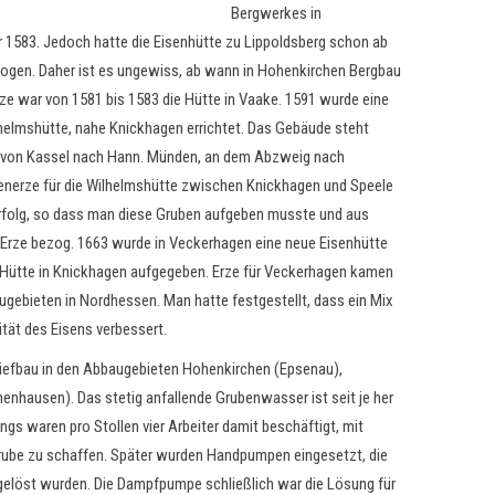
Bergwerkes in
r 1583. Jedoch hatte die Eisenhütte zu Lippoldsberg schon ab
ogen. Daher ist es ungewiss, ab wann in Hohenkirchen Bergbau
ze war von 1581 bis 1583 die Hütte in Vaake. 1591 wurde eine
helmshütte, nahe Knickhagen errichtet. Das Gebäude steht
e von Kassel nach Hann. Münden, an dem Abzweig nach
enerze für die Wilhelmshütte zwischen Knickhagen und Speele
rfolg, so dass man diese Gruben aufgeben musste und aus
rze bezog. 1663 wurde in Veckerhagen eine neue Eisenhütte
 Hütte in Knickhagen aufgegeben. Erze für Veckerhagen kamen
ebieten in Nordhessen. Man hatte festgestellt, dass ein Mix
ität des Eisens verbessert.
Tiefbau in den Abbaugebieten Hohenkirchen (Epsenau),
nhausen). Das stetig anfallende Grubenwasser ist seit je her
gs waren pro Stollen vier Arbeiter damit beschäftigt, mit
ube zu schaffen. Später wurden Handpumpen eingesetzt, die
elöst wurden. Die Dampfpumpe schließlich war die Lösung für