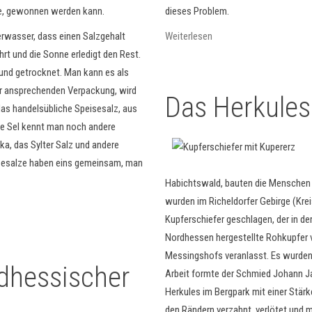
dieses Problem.
le, gewonnen werden kann.
Weiterlesen
erwasser, dass einen Salzgehalt
hrt und die Sonne erledigt den Rest.
und getrocknet. Man kann es als
ner ansprechenden Verpackung, wird
Das Herkules
das handelsübliche Speisesalz, aus
 de Sel kennt man noch andere
a, das Sylter Salz und andere
isesalze haben eins gemeinsam, man
Habichtswald, bauten die Menschen 
wurden im Richeldorfer Gebirge (Kr
Kupferschiefer geschlagen, der in de
Nordhessen hergestellte Rohkupfer v
Messingshofs veranlasst. Es wurden
rdhessischer
Arbeit formte der Schmied Johann Ja
Herkules im Bergpark mit einer Stärke
den Rändern verzahnt, verlötet und m