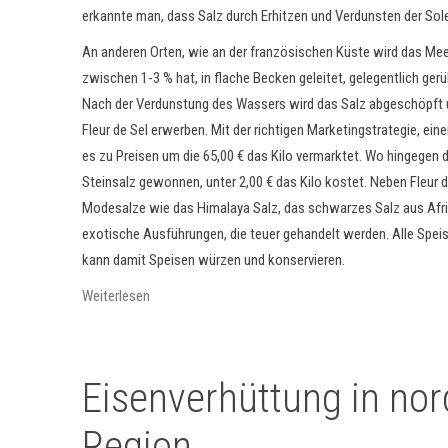
erkannte man, dass Salz durch Erhitzen und Verdunsten der So
An anderen Orten, wie an der französischen Küste wird das Me
zwischen 1-3 % hat, in flache Becken geleitet, gelegentlich gerü
Nach der Verdunstung des Wassers wird das Salz abgeschöpft 
Fleur de Sel erwerben. Mit der richtigen Marketingstrategie, ei
es zu Preisen um die 65,00 € das Kilo vermarktet. Wo hingegen 
Steinsalz gewonnen, unter 2,00 € das Kilo kostet. Neben Fleur
Modesalze wie das Himalaya Salz, das schwarzes Salz aus Afrik
exotische Ausführungen, die teuer gehandelt werden. Alle Spe
kann damit Speisen würzen und konservieren.
Weiterlesen
Eisenverhüttung in no
Region