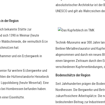
absolutistischer Architektur ist der 
UNESCO und gilt als Wahrzeichen der
 in der Region
lich bekannte Stätte zur
d sich 1390 in Weimar (heute
ne Waldschmiede, die vermutlich Erze
Technik-Museums war 300 Jahre lang
chmolzen hat.
Berliner Metallrestaurator und Kupf
abgenommen und durch ein neues Blec
nhammer und ein Erzbergwerk in
einen längeren Zeitraum durch den Ei
verschiedenen Kupferverbindungen, d
eise für weitere Erzbergwerke und
Bodenschätze der Region
ählen die Hüttenstandorte Heisebeck
 Lippoldsberg (heute Wesertal). Eine
Seit Jahrhunderten prägen die Boden
ch bei Hombressen befunden haben.
Nordhessen. Die Bergwerke und Betr
zukunftssichere Arbeitsplätze. Die 
n einer Eisenhütte.
bedeutenden Beitrag zur Industrieen