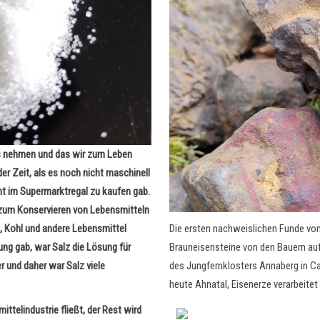
ns nehmen und das wir zum Leben
der Zeit, als es noch nicht maschinell
t im Supermarktregal zu kaufen gab.
 zum Konservieren von Lebensmitteln
Die ersten nachweislichen Funde von
, Kohl und andere Lebensmittel
Brauneisensteine von den Bauern auf
ng gab, war Salz die Lösung für
des Jungfernklosters Annaberg in Ca
 und daher war Salz viele
heute Ahnatal, Eisenerze verarbeite
ttelindustrie fließt, der Rest wird