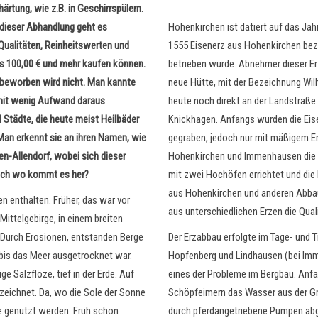
ärtung, wie z.B. in Geschirrspülern.
Hohenkirchen ist datiert auf das Jah
 dieser Abhandlung geht es
1555 Eisenerz aus Hohenkirchen bez
 Qualitäten, Reinheitswerten und
betrieben wurde. Abnehmer dieser Er
is 100,00 € und mehr kaufen können.
neue Hütte, mit der Bezeichnung Wil
d beworben wird nicht. Man kannte
heute noch direkt an der Landstraß
o mit wenig Aufwand daraus
Knickhagen. Anfangs wurden die Eis
 Städte, die heute meist Heilbäder
gegraben, jedoch nur mit mäßigem E
Man erkennt sie an ihren Namen, wie
Hohenkirchen und Immenhausen die E
n-Allendorf, wobei sich dieser
mit zwei Hochöfen errichtet und die
Doch wo kommt es her?
aus Hohenkirchen und anderen Abbaug
en enthalten. Früher, das war vor
aus unterschiedlichen Erzen die Qual
Mittelgebirge, in einem breiten
Der Erzabbau erfolgte im Tage- und 
. Durch Erosionen, entstanden Berge
Hopfenberg und Lindhausen (bei Imme
 bis das Meer ausgetrocknet war.
eines der Probleme im Bergbau. Anfan
e Salzflöze, tief in der Erde. Auf
Schöpfeimern das Wasser aus der Gr
zeichnet. Da, wo die Sole der Sonne
durch pferdangetriebene Pumpen abg
te genutzt werden. Früh schon