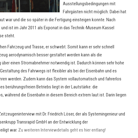
Ausstellungsbedingungen mit
Fahrgästen nicht möglich. Dabei hat
aut war und die so später in die Fertigung einsteigen konnte. Nach
und ist im Jahr 2011 als Exponat in das Technik-Museum Kassel
se steht.
chen Fahrzeug und Trasse, er schwebt. Somit kann er sehr schnell
hrzeug aerodynamisch besser gestaltet werden kann als die
g über einen Stromabnehmer notwendig ist. Dadurch können sehr hohe
Gestaltung des Fahrwegs ist flexibler als bei der Eisenbahn und es
hren werden. Zudem kann das System vollautomatisch und fahrerlos
es berührungsfreien Betriebs liegt in der Lautstärke: die
während die Eisenbahn in diesem Bereich extrem laut ist. Darin liegen
eitzeugeninterview mit Dr. Friedrich Löser, der als Systemingenieur und
senkrupp Transrapid GmbH an der Entwicklung der
ligt war.
Zu weiteren Interviewdetails geht es hier entlang!