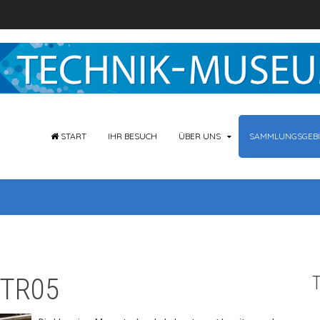
START
IHR BESUCH
ÜBER UNS
SAMMLUNGSGEBI
 TR05
T