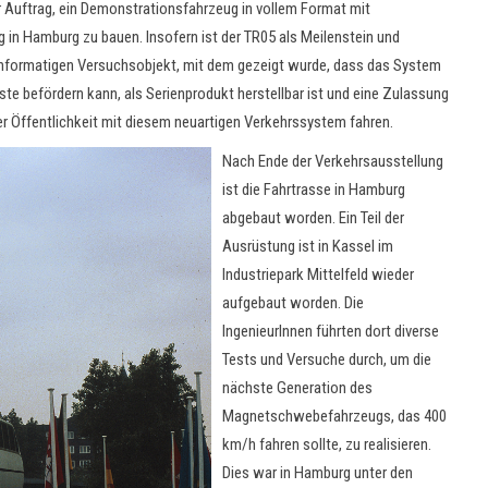
Auftrag, ein Demonstrationsfahrzeug in vollem Format mit
in Hamburg zu bauen. Insofern ist der TR05 als Meilenstein und
informatigen Versuchsobjekt, mit dem gezeigt wurde, dass das System
gäste befördern kann, als Serienprodukt herstellbar ist und eine Zulassung
er Öffentlichkeit mit diesem neuartigen Verkehrssystem fahren.
Nach Ende der Verkehrsausstellung
ist die Fahrtrasse in Hamburg
abgebaut worden. Ein Teil der
Ausrüstung ist in Kassel im
Industriepark Mittelfeld wieder
aufgebaut worden. Die
IngenieurInnen führten dort diverse
Tests und Versuche durch, um die
nächste Generation des
Magnetschwebefahrzeugs, das 400
km/h fahren sollte, zu realisieren.
Dies war in Hamburg unter den