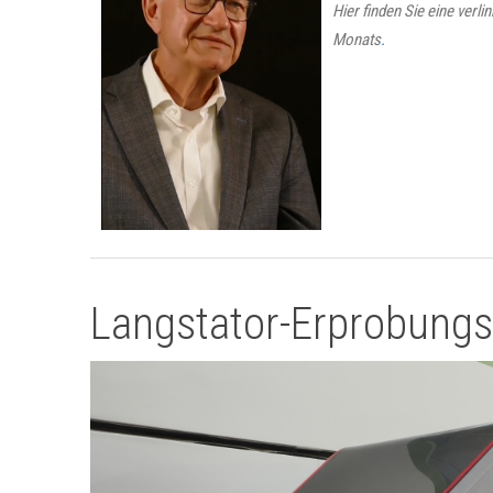
Hier finden Sie eine verl
Monats
.
Langstator-Erprobung