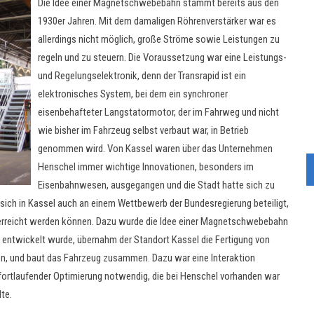
Die Idee einer Magnetschwebebahn stammt bereits aus den
1930er Jahren. Mit dem damaligen Röhrenverstärker war es
allerdings nicht möglich, große Ströme sowie Leistungen zu
regeln und zu steuern. Die Voraussetzung war eine Leistungs-
und Regelungselektronik, denn der Transrapid ist ein
elektronisches System, bei dem ein synchroner
eisenbehafteter Langstatormotor, der im Fahrweg und nicht
wie bisher im Fahrzeug selbst verbaut war, in Betrieb
genommen wird. Von Kassel waren über das Unternehmen
Henschel immer wichtige Innovationen, besonders im
Eisenbahnwesen, ausgegangen und die Stadt hatte sich zu
sich in Kassel auch an einem Wettbewerb der Bundesregierung beteiligt,
erreicht werden können. Dazu wurde die Idee einer Magnetschwebebahn
 entwickelt wurde, übernahm der Standort Kassel die Fertigung von
, und baut das Fahrzeug zusammen. Dazu war eine Interaktion
 fortlaufender Optimierung notwendig, die bei Henschel vorhanden war
te.