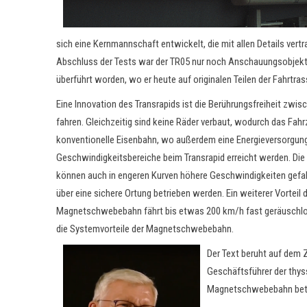
sich eine Kernmannschaft entwickelt, die mit allen Details vertr
Abschluss der Tests war der TR05 nur noch Anschauungsobjekt 
überführt worden, wo er heute auf originalen Teilen der Fahrtras
Eine Innovation des Transrapids ist die Berührungsfreiheit zwis
fahren. Gleichzeitig sind keine Räder verbaut, wodurch das Fa
konventionelle Eisenbahn, wo außerdem eine Energieversorgun
Geschwindigkeitsbereiche beim Transrapid erreicht werden. Die 
können auch in engeren Kurven höhere Geschwindigkeiten gefa
über eine sichere Ortung betrieben werden. Ein weiterer Vorteil d
Magnetschwebebahn fährt bis etwas 200 km/h fast geräuschlos, 
die Systemvorteile der Magnetschwebebahn.
Der Text beruht auf dem Z
Geschäftsführer der thys
Magnetschwebebahn betei