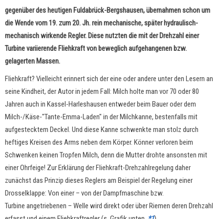
gegenüber des heutigen Fuldabrück-Bergshausen, übernahmen schon um
die Wende vom 19. zum 20. Jh. rein mechanische, später hydraulisch-
mechanisch wirkende Regler. Diese nutzten die mit der Drehzahl einer
Turbine variierende Fliehkraft von beweglich aufgehangenen bzw.
gelagerten Massen.
Fliehkraft? Vielleicht erinnert sich der eine oder andere unter den Lesern an
seine Kindheit, der Autor in jedem Fall: Milch holte man vor 70 oder 80
Jahren auch in Kassel-Harleshausen entweder beim Bauer oder dem
Milch-/Käse-"Tante-Emma-Laden"
in der Milchkanne, bestenfalls mit
aufgestecktem Deckel. Und diese Kanne schwenkte man stolz durch
heftiges Kreisen des Arms neben dem Körper. Könner verloren beim
Schwenken keinen Tropfen Milch, denn die Mutter drohte ansonsten mit
einer Ohrfeige!
Zur Erklärung der Fliehkraft-Drehzahlregelung daher
zunächst das Prinzip dieses Reglers am Beispiel der Regelung einer
Drosselklappe: Von einer
–
von der Dampfmaschine bzw.
Turbine angetriebenen
–
Welle wird direkt oder über Riemen deren Drehzahl
erfasst und einem Fliehkraftregler (s. Grafik unten,
*1
)