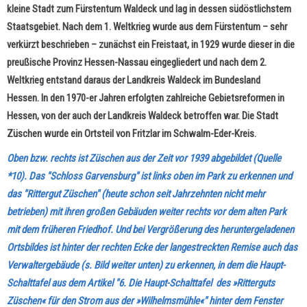
kleine Stadt zum Fürstentum Waldeck und lag in dessen südöstlichstem
Staatsgebiet. Nach dem 1. Weltkrieg wurde aus dem Fürstentum – sehr
verkürzt beschrieben – zunächst ein Freistaat, in 1929 wurde dieser in die
preußische Provinz Hessen-Nassau eingegliedert und nach dem 2.
Weltkrieg entstand daraus der Landkreis Waldeck im Bundesland
Hessen.
In den 1970-er Jahren erfolgten zahlreiche Gebietsreformen in
Hessen, von der auch der Landkreis Waldeck betroffen war. Die Stadt
Züschen wurde ein Ortsteil von Fritzlar im Schwalm-Eder-Kreis.
Oben bzw. rechts ist Züschen aus der Zeit vor 1939 abgebildet (Quelle
*10).
Das "Schloss Garvensburg" ist links oben im Park zu erkennen und
das "Rittergut Züschen" (heute schon seit Jahrzehnten nicht mehr
betrieben) mit ihren großen Gebäuden weiter rechts vor dem alten Park
mit dem früheren Friedhof. Und bei Vergrößerung des heruntergeladenen
Ortsbildes ist hinter der rechten Ecke der langestreckten Remise auch das
Verwaltergebäude (s. Bild weiter unten) zu erkennen, in dem die Haupt-
Schalttafel aus dem Artikel "6. Die Haupt-Schalttafel des »Ritterguts
Züschen« für den Strom aus der »Wilhelmsmühle«" hinter dem Fenster