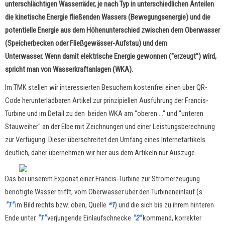
unterschlächtigen Wasserräder, je nach Typ in unterschiedlichen Anteilen
die kinetische Energie fließenden Wassers (Bewegungsenergie) und die
potentielle Energie aus dem Höhenunterschied zwischen dem Oberwasser
(Speicherbecken oder Fließgewässer-Aufstau) und dem
Unterwasser. Wenn damit elektrische Energie gewonnen ("erzeugt") wird,
spricht man von Wasserkraftanlagen (WKA).
Im TMK stellen wir interessierten Besuchern kostenfrei einen über QR-
Code herunterladbaren Artikel zur prinzipiellen Ausführung der Francis-
Turbine und im Detail zu den beiden WKA am "oberen ..." und "unteren
Stauweiher" an der Elbe mit Zeichnungen und einer Leistungsberechnung
zur Verfügung. Dieser überschreitet den Umfang eines Internetartikels
deutlich, daher übernehmen wir hier aus dem Artikeln nur Auszüge.
Das bei unserem Exponat einer Francis-Turbine zur Stromerzeugung
benötigte Wasser trifft, vom Oberwasser über den Turbineneinlauf (s.
"1"
im Bild rechts bzw. oben, Quelle
*1
) und die sich bis zu ihrem hinteren
Ende unter
"1"
verjüngende Einlaufschnecke
"2"
kommend, korrekter