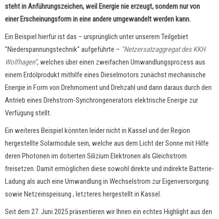
steht in Anführungszeichen, weil Energie nie erzeugt, sondern nur von
einer Erscheinungsform in eine andere umgewandelt werden kann.
Ein Beispiel hierfür ist das
– ursprünglich
unter unserem Teilgebiet
"Niederspannungstechnik" aufgeführte
–
"Netzersatzaggregat des KKH
Wolfhagen
"
, welches über einen zweifachen Umwandlungsprozess aus
einem Erdölprodukt mithilfe eines Dieselmotors zunächst mechanische
Energie in Form von Drehmoment und Drehzahl und dann daraus durch den
Antrieb eines Drehstrom-Synchrongenerators elektrische Energie zur
Verfügung stellt.
Ein weiteres Beispiel könnten leider nicht in Kassel und der Region
hergestellte Solarmodule sein, welche aus dem Licht der Sonne mit Hilfe
deren Photonen im dotierten Silizium Elektronen als Gleichstrom
freisetzen. Damit ermöglichen diese sowohl direkte und indirekte Batterie-
Ladung als auch
eine Umwandlung in Wechselstrom
zur Eigenversorgung
sowie Netzeinspeisung , letzteres hergestellt in Kassel.
Seit dem 27. Juni 2025 präsentieren wir Ihnen ein echtes Highlight aus den