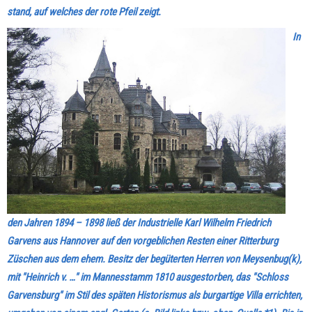
stand, auf welches der rote Pfeil zeigt.
In
den Jahren 1894 – 1898 ließ der Industrielle Karl Wilhelm Friedrich
Garvens aus Hannover auf den vorgeblichen Resten einer Ritterburg
Züschen aus dem ehem. Besitz der begüterten Herren von Meysenbug(k),
mit "Heinrich v. …" im Mannesstamm 1810 ausgestorben, das "Schloss
Garvensburg" im Stil des späten Historismus als burgartige Villa errichten,