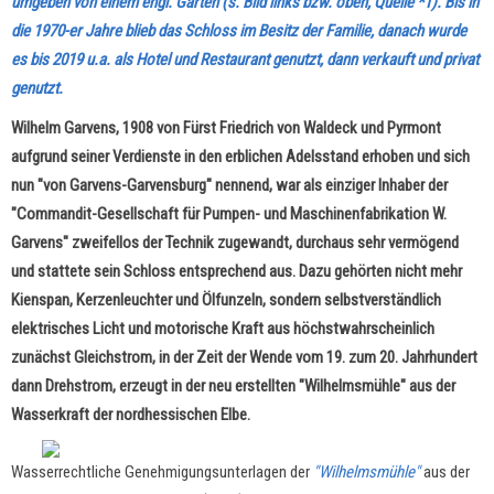
umgeben von einem engl. Garten (s. Bild links bzw. oben, Quelle *1). Bis in
die 1970-er Jahre blieb das Schloss im Besitz der Familie, danach wurde
es bis 2019 u.a. als Hotel und Restaurant genutzt, dann verkauft und privat
genutzt.
Wilhelm Garvens, 1908 von Fürst Friedrich von Waldeck und Pyrmont
aufgrund seiner Verdienste in den erblichen Adelsstand erhoben und sich
nun "von Garvens-Garvensburg" nennend, war als einziger Inhaber der
"Commandit-Gesellschaft für Pumpen- und Maschinenfabrikation W.
Garvens" zweifellos der Technik zugewandt, durchaus sehr vermögend
und stattete sein Schloss entsprechend aus. Dazu gehörten nicht mehr
Kienspan, Kerzenleuchter und Ölfunzeln, sondern selbstverständlich
elektrisches Licht und motorische Kraft aus höchstwahrscheinlich
zunächst Gleichstrom, in der Zeit der Wende vom 19. zum 20. Jahrhundert
dann Drehstrom, erzeugt in der neu erstellten "Wilhelmsmühle" aus der
Wasserkraft der nordhessischen Elbe.
Wasserrechtliche Genehmigungsunterlagen der
"Wilhelmsmühle"
aus der