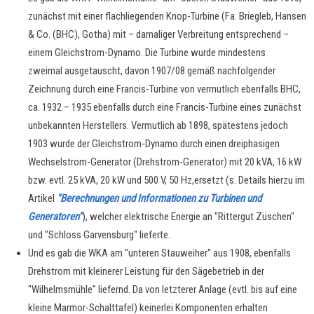
zunächst mit einer flachliegenden Knop-Turbine (Fa. Briegleb, Hansen
& Co. (BHC), Gotha) mit – damaliger Verbreitung entsprechend –
einem Gleichstrom-Dynamo. Die Turbine wurde mindestens
zweimal ausgetauscht, davon 1907/08 gemäß nachfolgender
Zeichnung durch eine Francis-Turbine von vermutlich ebenfalls BHC,
ca. 1932
– 1935 ebenfalls durch eine Francis-Turbine eines zunächst
unbekannten Herstellers.
Vermutlich ab 1898, spätestens jedoch
1903 wurde der Gleichstrom-Dynamo durch einen dreiphasigen
Wechselstrom-Generator (Drehstrom-Generator) mit 20 kVA, 16 kW
bzw. evtl. 25 kVA, 20 kW und 500 V, 50 Hz,ersetzt (s. Details hierzu im
Artikel
"Berechnungen und Informationen zu Turbinen und
Generatoren
"
), welcher elektrische Energie an "Rittergut Züschen"
und "Schloss Garvensburg" lieferte.
Und es gab die WKA am "unteren Stauweiher" aus 1908, ebenfalls
Drehstrom mit kleinerer Leistung für den Sägebetrieb in der
"Wilhelmsmühle" liefernd. Da von letzterer Anlage (evtl. bis auf eine
kleine Marmor-Schalttafel) keinerlei Komponenten erhalten