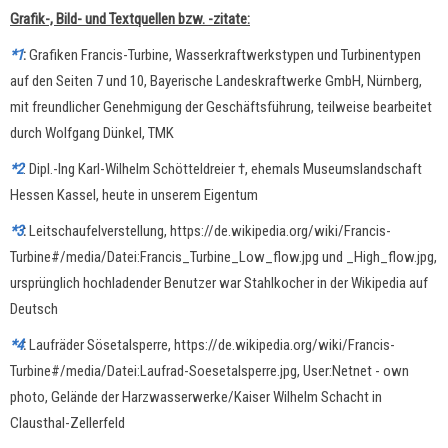
Grafik-, Bild- und Textquellen bzw. -zitate:
*1
:
Grafiken Francis-Turbine, Wasserkraftwerkstypen und Turbinentypen
auf den Seiten 7 und 10, Bayerische Landeskraftwerke GmbH, Nürnberg,
mit freundlicher Genehmigung der Geschäftsführung, teilweise bearbeitet
durch Wolfgang Dünkel, TMK
*2
:
Dipl.-Ing Karl-Wilhelm Schötteldreier †, ehemals Museumslandschaft
Hessen Kassel, heute in unserem Eigentum
*3
:
Leitschaufelverstellung, https://de.wikipedia.org/wiki/Francis-
Turbine#/media/Datei:Francis_Turbine_Low_flow.jpg und _High_flow.jpg,
ursprünglich hochladender Benutzer war Stahlkocher in der Wikipedia auf
Deutsch
*4
:
Laufräder Sösetalsperre, https://de.wikipedia.org/wiki/Francis-
Turbine#/media/Datei:Laufrad-Soesetalsperre.jpg, User:Netnet - own
photo, Gelände der Harzwasserwerke/Kaiser Wilhelm Schacht in
Clausthal-Zellerfeld