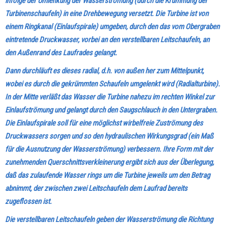
infolge der Umlenkung der Wasserströmung (durch die Krümmung der
Turbinenschaufeln) in eine Drehbewegung versetzt. Die Turbine ist von
einem Ringkanal (Einlaufspirale) umgeben, durch den das vom Obergraben
eintretende Druckwasser, vorbei an den verstellbaren Leitschaufeln, an
den Außenrand des Laufrades gelangt.
Dann durchläuft es dieses radial, d.h. von außen her zum Mittelpunkt,
wobei es durch die gekrümmten Schaufeln umgelenkt wird (Radialturbine).
In der Mitte verläßt das Wasser die Turbine nahezu im rechten Winkel zur
Einlaufströmung und gelangt durch den Saugschlauch in den
Untergraben.
Die Einlaufspirale soll für eine möglichst wirbelfreie Zuströmung des
Druckwassers sorgen und so den hydraulischen Wirkungsgrad (ein Maß
für die Ausnutzung der Wasserströmung) verbessern. Ihre Form mit der
zunehmenden Querschnittsverkleinerung ergibt sich aus der Überlegung,
daß das zulaufende Wasser rings um die Turbine jeweils um den Betrag
abnimmt, der zwischen zwei Leitschaufeln dem Laufrad bereits
zugeflossen ist.
Die verstellbaren Leitschaufeln geben der Wasserströmung die Richtung