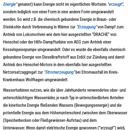
Energie"
genannt) kann Energie nicht im eigentlichen Wortsinn
"erzeugt"
,
sondern lediglich von einer Form in eine andere Form umgewandelt
werden. So wird z.B. die chemisch gebundene Energie in Braun- oder
Steinkohle durch Verbrennung in Wärme zur
"Erzeugung"
von Dampf zum
Antrieb von Lokomotiven wie dem hier ausgestellten "DRACHE" von
Henschel oder der Hilfs-Dampfturbine von AEG zum Antrieb einer
Kesselspeisepumpe umgewandelt. Oder es wurde die ebenfalls chemisch
gebundene Energie von Dieselkraftstoff aus Erdöl zur Zündung und damit
Antrieb des Henschel-Motors in dem ebenfalls hier ausgestellten
Netzersatzaggregat zur
"Stromerzeugung"
bei Stromausfall im Kreis-
Krankenhaus Wolfhagen umgewandelt.
Wasserturbinen nutzen, wie die über Jahrhunderte verwendeten ober- und
unterschlächtigen Wasserräder, je nach Typ in unterschiedlichen Anteilen
die kinetische Energie fließenden Wassers (Bewegungsenergie) und die
potentielle Energie aus dem Höhenunterschied zwischen dem Oberwasser
(Speicherbecken oder Fließgewässer-Aufstau) und dem
Unterwasser. Wenn damit elektrische Energie gewonnen ("erzeugt") wird,