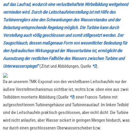
auf das Laufrad, wodurch eine verlustbehaftete Wirbelbildung weitgehend
vermieden wird. Durch die Leitschaufelverstellung ist mit Hilfe des
Turbinenreglers eine den Schwankungen des Wasserstandes und der
Belastung entsprechende Regelung möglich. Die Turbine kann durch
Verstellung auch völlig geschlossen und somit stillgesetzt werden. Der
Saugschlauch, dessen maßgenaue Form von wesentlicher Bedeutung für
den hydraulischen Wirkungsgrad der Wasserturbine ist, ermöglicht die
Ausnutzung der restlichen Fallhöhe des Wassers zwischen Turbine und
Unterwasserspiegel"
(Zitat und Abbildungen, Quelle
*2
).
Da an unserem TMK-Exponat von den verstellbaren Leitschaufeln nur der
äußere Verstellmechanismus sichtbar ist, rechts bzw. oben eine aus zwei
Teilbildern montierte Abbildung (Quelle
*3
) einer Francis-Turbine mit
aufgeschnittenem Turbinengehäuse und Turbinenauslauf. Im linken Teilbild
sind die Leitschaufeln praktisch geschlossen, aber nicht dicht. Die Turbine
wird nicht anlaufen, aber Wasser sickert in geringen Mengen hindurch, was
nur durch einen geschlossenen Oberwasserschieber bzw.