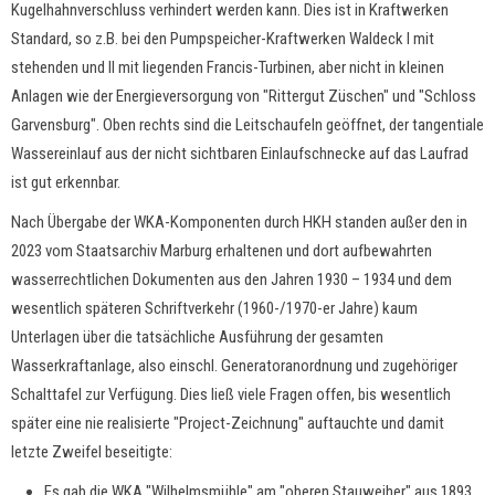
Kugelhahnverschluss verhindert werden kann. Dies ist in Kraftwerken
Standard, so z.B. bei den Pumpspeicher-Kraftwerken Waldeck I mit
stehenden und II mit liegenden Francis-Turbinen, aber nicht in kleinen
Anlagen wie der Energieversorgung von "Rittergut Züschen" und "Schloss
Garvensburg". Oben rechts sind die Leitschaufeln geöffnet, der tangentiale
Wassereinlauf aus der nicht sichtbaren Einlaufschnecke auf das Laufrad
ist gut erkennbar.
Nach Übergabe der WKA-Komponenten durch HKH standen außer den in
2023 vom Staatsarchiv Marburg erhaltenen und dort aufbewahrten
wasserrechtlichen Dokumenten aus den Jahren 1930 – 1934 und dem
wesentlich späteren Schriftverkehr (1960-/1970-er Jahre) kaum
Unterlagen über die tatsächliche Ausführung der gesamten
Wasserkraftanlage, also einschl. Generatoranordnung und zugehöriger
Schalttafel zur Verfügung. Dies ließ viele Fragen offen, bis wesentlich
später eine nie realisierte "Project-Zeichnung" auftauchte und damit
letzte Zweifel beseitigte:
Es gab die WKA "Wilhelmsmühle" am "oberen Stauweiher" aus 1893,