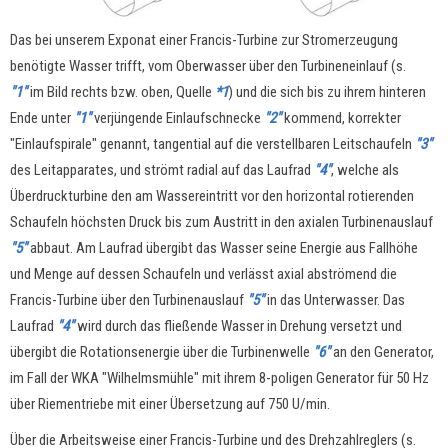
Das bei unserem Exponat einer Francis-Turbine zur Stromerzeugung
benötigte Wasser trifft, vom Oberwasser über den Turbineneinlauf (s.
"1"
im Bild rechts bzw. oben, Quelle
*1
) und die sich bis zu ihrem hinteren
Ende unter
"1"
verjüngende Einlaufschnecke
"2"
kommend, korrekter
"Einlaufspirale" genannt, tangential auf die verstellbaren Leitschaufeln
"3"
des Leitapparates, und strömt radial auf das Laufrad
"4"
, welche als
Überdruckturbine den am Wassereintritt vor den horizontal rotierenden
Schaufeln höchsten Druck bis zum Austritt in den axialen Turbinenauslauf
"5"
abbaut. Am Laufrad übergibt das Wasser seine Energie aus Fallhöhe
und Menge auf dessen Schaufeln und verlässt axial abströmend die
Francis-Turbine über den Turbinenauslauf
"5"
in das Unterwasser. Das
Laufrad
"4"
wird durch das fließende Wasser in Drehung versetzt und
übergibt die Rotationsenergie über die Turbinenwelle
"6"
an den Generator,
im Fall der WKA "Wilhelmsmühle" mit ihrem 8-poligen Generator für 50 Hz
über Riementriebe mit einer Übersetzung auf 750 U/min.
Über die Arbeitsweise einer Francis-Turbine und des Drehzahlreglers (s.