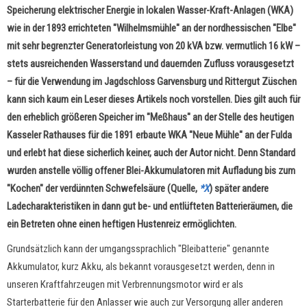
Speicherung elektrischer Energie in lokalen Wasser-Kraft-Anlagen (WKA)
wie in der 1893 errichteten "Wilhelmsmühle" an der nordhessischen "Elbe"
mit sehr begrenzter Generatorleistung von 20 kVA bzw. vermutlich 16 kW –
stets ausreichenden Wasserstand und dauernden Zufluss vorausgesetzt
– für die Verwendung im Jagdschloss Garvensburg und Rittergut Züschen
kann sich kaum ein Leser dieses Artikels noch vorstellen. Dies gilt auch für
den erheblich größeren Speicher im "Meßhaus" an der Stelle des heutigen
Kasseler Rathauses für die 1891 erbaute WKA "Neue Mühle" an der Fulda
und erlebt hat diese sicherlich keiner, auch der Autor nicht. Denn Standard
wurden anstelle völlig offener Blei-Akkumulatoren mit Aufladung bis zum
"Kochen" der verdünnten Schwefelsäure (Quelle,
*X
) später andere
Ladecharakteristiken in dann gut be- und entlüfteten Batterieräumen, die
ein Betreten ohne einen heftigen Hustenreiz ermöglichten.
Grundsätzlich kann der umgangssprachlich "Bleibatterie" genannte
Akkumulator, kurz Akku, als bekannt vorausgesetzt werden, denn in
unseren Kraftfahrzeugen mit Verbrennungsmotor wird er als
Starterbatterie für den Anlasser wie auch zur Versorgung aller anderen