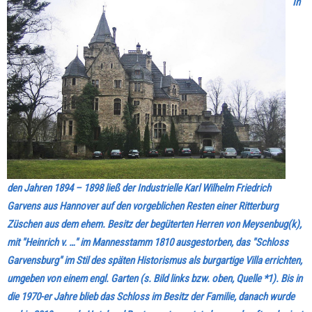
In
den Jahren 1894 – 1898 ließ der Industrielle Karl Wilhelm Friedrich
Garvens aus Hannover auf den vorgeblichen Resten einer Ritterburg
Züschen aus dem ehem. Besitz der begüterten Herren von Meysenbug(k),
mit "Heinrich v. …" im Mannesstamm 1810 ausgestorben, das "Schloss
Garvensburg" im Stil des späten Historismus als burgartige Villa errichten,
umgeben von einem engl. Garten (s. Bild links bzw. oben, Quelle *1). Bis in
die 1970-er Jahre blieb das Schloss im Besitz der Familie, danach wurde