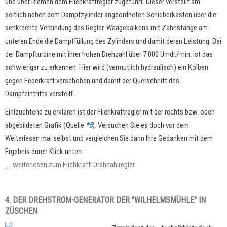
und über Riemen dem Fliehkraftregler zugeführt. Dieser verstellt am
seitlich neben dem Dampfzylinder angeordneten Schieberkasten über die
senkrechte Verbindung des Regler-Waagebalkens mit Zahnstange am
unteren Ende die Dampffüllung des Zylinders und damit deren Leistung. Bei
der Dampfturbine mit ihrer hohen Drehzahl über 7.000 Umdr./min. ist das
schwieriger zu erkennen. Hier wird (vermutlich hydraulisch) ein Kolben
gegen Federkraft verschoben und damit der Querschnitt des
Dampfeintritts verstellt.
Einleuchtend zu erklären ist der Fliehkraftregler mit der rechts bzw. oben
abgebildeten Grafik (Quelle
*5
). Versuchen Sie es doch vor dem
Weiterlesen mal selbst und vergleichen Sie dann Ihre Gedanken mit dem
Ergebnis durch Klick unten:
....
weiterlesen zum Fliehkraft-Drehzahlregler
4. DER DREHSTROM-GENERATOR DER "WILHELMSMÜHLE" IN
ZÜSCHEN