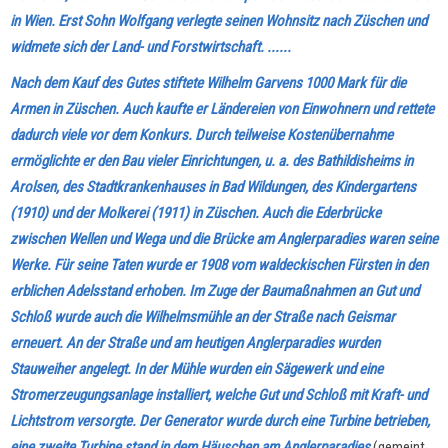
in Wien. Erst Sohn Wolfgang verlegte seinen Wohnsitz nach Züschen und
widmete sich der Land- und Forstwirtschaft. ......
Nach dem Kauf des Gutes stiftete Wilhelm Garvens 1000 Mark für die
Armen in Züschen. Auch kaufte er Ländereien von Einwohnern und rettete
dadurch viele vor dem Konkurs. Durch teilweise Kostenübernahme
ermöglichte er den Bau vieler Einrichtungen, u. a. des Bathildisheims in
Arolsen, des Stadtkrankenhauses in Bad Wildungen, des Kindergartens
(1910) und der Molkerei (1911) in Züschen. Auch die Ederbrücke
zwischen Wellen und Wega und die Brücke am Anglerparadies waren seine
Werke. Für seine Taten wurde er 1908 vom waldeckischen Fürsten in den
erblichen Adelsstand erhoben.
Im Zuge der Baumaßnahmen an Gut und
Schloß wurde auch die Wilhelmsmühle an der Straße nach Geismar
erneuert. An der Straße und am heutigen Anglerparadies wurden
Stauweiher angelegt. In der Mühle wurden ein Sägewerk und eine
Stromerzeugungsanlage installiert, welche Gut und Schloß mit Kraft- und
Lichtstrom versorgte. Der Generator wurde durch eine Turbine betrieben,
eine zweite Turbine stand in dem Häuschen am Anglerparadies
(gemeint