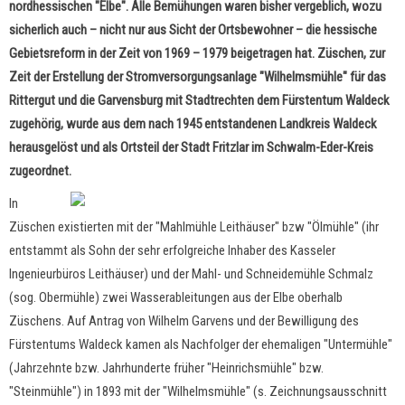
nordhessischen "Elbe". Alle Bemühungen waren bisher vergeblich, wozu
sicherlich auch – nicht nur aus Sicht der Ortsbewohner – die hessische
Gebietsreform in der Zeit von 1969 – 1979 beigetragen hat. Züschen, zur
Zeit der Erstellung der Stromversorgungsanlage "Wilhelmsmühle" für das
Rittergut und die Garvensburg mit Stadtrechten dem Fürstentum Waldeck
zugehörig, wurde aus dem nach 1945 entstandenen Landkreis Waldeck
herausgelöst und als Ortsteil der Stadt Fritzlar im Schwalm-Eder-Kreis
zugeordnet.
In
Züschen existierten mit der "Mahlmühle Leithäuser" bzw "Ölmühle" (ihr
entstammt als Sohn der sehr erfolgreiche Inhaber des Kasseler
Ingenieurbüros Leithäuser) und der Mahl- und Schneidemühle Schmalz
(sog. Obermühle) zwei Wasserableitungen aus der Elbe oberhalb
Züschens. Auf Antrag von Wilhelm Garvens und der Bewilligung des
Fürstentums Waldeck kamen als Nachfolger der ehemaligen "Untermühle"
(Jahrzehnte bzw. Jahrhunderte früher "Heinrichsmühle" bzw.
"Steinmühle") in 1893 mit der "Wilhelmsmühle" (s. Zeichnungsausschnitt