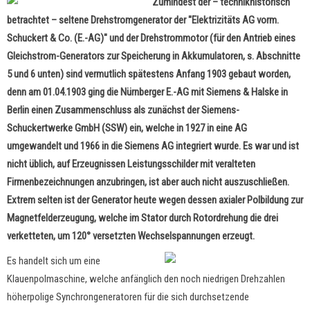
Zumindest der – technikhistorisch
betrachtet – seltene Drehstromgenerator der "Elektrizitäts AG vorm.
Schuckert & Co. (E.-AG)" und der Drehstrommotor (für den Antrieb eines
Gleichstrom-Generators zur Speicherung in Akkumulatoren, s. Abschnitte
5 und 6 unten) sind vermutlich spätestens Anfang 1903 gebaut worden,
denn am 01.04.1903 ging die Nürnberger E.-AG mit Siemens & Halske in
Berlin einen Zusammenschluss als zunächst der Siemens-
Schuckertwerke GmbH (SSW) ein, welche in 1927 in eine AG
umgewandelt und 1966 in die Siemens AG integriert wurde. Es war und ist
nicht üblich, auf Erzeugnissen Leistungsschilder mit veralteten
Firmenbezeichnungen anzubringen, ist aber auch nicht auszuschließen.
Extrem selten ist der Generator heute wegen dessen axialer Polbildung zur
Magnetfelderzeugung, welche im Stator durch Rotordrehung die drei
verketteten, um 120° versetzten Wechselspannungen erzeugt.
Es handelt sich um eine
Klauenpolmaschine, welche anfänglich den noch niedrigen Drehzahlen
höherpolige Synchrongeneratoren für die sich durchsetzende