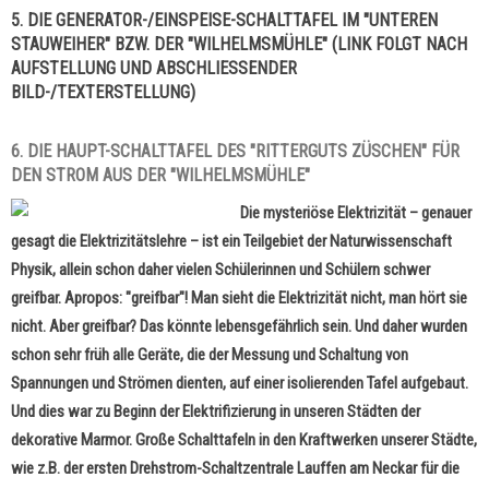
5. DIE GENERATOR-/EINSPEISE-SCHALTTAFEL IM "UNTEREN
STAUWEIHER" BZW. DER "WILHELMSMÜHLE" (LINK FOLGT NACH
AUFSTELLUNG UND ABSCHLIESSENDER B
ILD-/TEXTERSTELLUNG)
6. DIE HAUPT-SCHALTTAFEL DES "RITTERGUTS ZÜSCHEN" FÜR
DEN STROM AUS DER "WILHELMSMÜHLE"
Die mysteriöse Elektrizität – genauer
gesagt die Elektrizitätslehre – ist ein Teilgebiet der Naturwissenschaft
Physik, allein schon daher vielen Schülerinnen und Schülern schwer
greifbar. Apropos: "greifbar"! Man sieht die Elektrizität nicht, man hört sie
nicht. Aber greifbar? Das könnte lebensgefährlich sein. Und daher wurden
schon sehr früh alle Geräte, die der Messung und Schaltung von
Spannungen und Strömen dienten, auf einer isolierenden Tafel aufgebaut.
Und dies war zu Beginn der Elektrifizierung in unseren Städten der
dekorative Marmor. Große Schalttafeln in den Kraftwerken unserer Städte,
wie z.B. der ersten Drehstrom-Schaltzentrale Lauffen am Neckar für die