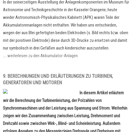
In der seinerzeitigen Ausstellung der Anlagenkomponenten im Museum für
Astronomie und Technikgeschichte in der Kasseler Orangerie, heute
wieder Astronomisch-Physikalisches Kabinett (APK) waren Teile der
Akkumulatorenanlagen nicht enthalten. Wir haben uns entschieden,
wegen der aus Blei gefertigten beiden Elektroden (s. Bild rechts bzw. oben
mit der positiven Elektrode) diese durch 3D-Drucke zu ersetzen und damit
nur symbolisch in drei Gefäßen auch kindersicher auszustellen.
....
weiterlesen zu den Akkumulator-Anlagen
9. BERECHNUNGEN UND ERLÄUTERUNGEN ZU TURBINEN,
GENERATOREN UND MOTOREN
In diesem Artikel erläutern
wir die Berechnung der Turbinenleistung, der Polzahlen von
Synchronmaschinen und der Leistung aus Spannung und Strom. Weiterhin
zeigen wir den Zusammenhang zwischen Leistung, Drehmoment und
Drehzahl sowie zwischen Wirk-, Blind- und Scheinleistung. Außerdem
erfolgen Angaben zu den Messprinzipien Drehspule und Dreheisen mit