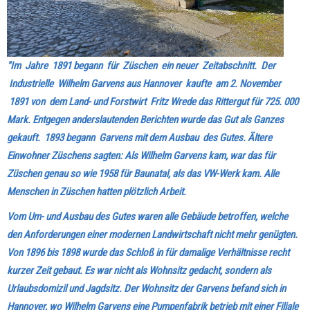
"Im Jahre 1891 begann für Züschen ein neuer Zeitabschnitt. Der
Industrielle Wilhelm Garvens aus Hannover kaufte am 2. November
1891 von dem Land- und Forstwirt Fritz Wrede das Rittergut für 725. 000
Mark. Entgegen anderslautenden Berichten wurde das Gut als Ganzes
gekauft. 1893 begann Garvens mit dem Ausbau des Gutes. Ältere
Einwohner Züschens sagten: Als Wilhelm Garvens kam, war das für
Züschen genau so wie 1958 für Baunatal, als das VW-Werk kam. Alle
Menschen in Züschen hatten plötzlich Arbeit.
Vom Um- und Ausbau des Gutes waren alle Gebäude betroffen, welche
den Anforderungen einer modernen Landwirtschaft nicht mehr genügten.
Von 1896 bis 1898 wurde das Schloß in für damalige Verhältnisse recht
kurzer Zeit gebaut. Es war nicht als Wohnsitz gedacht, sondern als
Urlaubsdomizil und Jagdsitz. Der Wohnsitz der Garvens befand sich in
Hannover, wo Wilhelm Garvens eine Pumpenfabrik betrieb mit einer Filiale