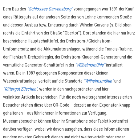
Dem Bau des
"Schlosses Garvensburg"
vorangegangen war 1891 der Kauf
eines Ritterguts auf der anderen Seite der von Lohne kommenden Straße
und dessen Ausbau bzw. Erneuerung durch Wilhelm Garvens (s. Bild oben
rechts die Einfahrt von der Straße "Obertor"). Dort standen die hier nur kurz
beschriebene Hauptschalttafel, der Drehstrom-/Gleichstrom-
Umformersatz und die Akkumulatoranlagen, während die Francis-Turbine,
der Fliehkraft-Drehzahlregler, der Drehstrom-Klauenpol-Generator und die
vermutliche Generator-Schalttafel in der
"Wilhelmsmühle"
installiert
waren. Die in 1987 geborgenen Komponenten dieser kleinen
Wasserkraftanlage, verteilt auf die Standorte
"Wilhelmsmühle"
und
"Rittergut Züschen"
, werden in den nachgeordneten und hier
verlinkten Artikeln beschrieben. Für die noch weitergehend interessierten
Besucher stehen diese über QR-Code – derzeit an den Exponaten knapp
gehaltenen
–
ausführlicheren Informationen zur Verfügung.
Museumsbesucher können über ihr Smartphone oder Tablet kostenfrei
darüber verfügen, wobei wir davon ausgehen, dass diese Informationen
nur dem privaten Gebrauch dienen und nicht weiterverteilt oder sogar