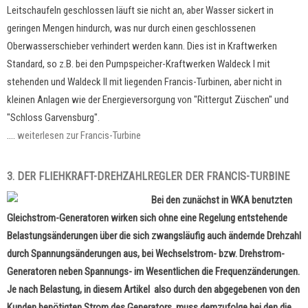
Leitschaufeln geschlossen läuft sie nicht an, aber Wasser sickert in
geringen Mengen hindurch, was nur durch einen geschlossenen
Oberwasserschieber verhindert werden kann. Dies ist in Kraftwerken
Standard, so z.B. bei den Pumpspeicher-Kraftwerken Waldeck I mit
stehenden und Waldeck II mit liegenden Francis-Turbinen, aber nicht in
kleinen Anlagen wie der Energieversorgung von "Rittergut Züschen" und
"Schloss Garvensburg".
....
weiterlesen zur Francis-Turbine
3. DER FLIEHKRAFT-DREHZAHLREGLER DER FRANCIS-TURBINE
Bei den zunächst in WKA benutzten
Gleichstrom-Generatoren wirken sich ohne eine Regelung entstehende
Belastungsänderungen über die sich zwangsläufig auch ändernde Drehzahl
durch Spannungsänderungen aus, bei Wechselstrom- bzw. Drehstrom-
Generatoren neben Spannungs- im Wesentlichen die Frequenzänderungen.
Je nach Belastung, in diesem Artikel also durch den abgegebenen von den
Kunden benötigten Strom des Generators, muss demzufolge bei den die