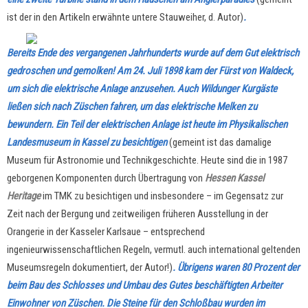
ist der in den Artikeln erwähnte untere Stauweiher, d. Autor)
.
Bereits Ende des vergangenen Jahrhunderts wurde auf dem Gut elektrisch
gedroschen und gemolken! Am 24. Juli 1898 kam der Fürst von Waldeck,
um sich die elektrische Anlage anzusehen. Auch Wildunger Kurgäste
ließen sich nach Züschen fahren, um das elektrische Melken zu
bewundern. Ein Teil der elektrischen Anlage ist heute im Physikalischen
Landesmuseum in Kassel zu besichtigen
(gemeint ist das damalige
Museum für Astronomie und Technikgeschichte. Heute sind die in 1987
geborgenen Komponenten durch Übertragung von
Hessen Kassel
Heritage
im TMK zu besichtigen und insbesondere
–
im Gegensatz zur
Zeit nach der Bergung und zeitweiligen früheren Ausstellung in der
Orangerie in der Kasseler Karlsaue
– entsprechend
ingenieurwissenschaftlichen Regeln, vermutl. auch international geltenden
Museumsregeln dokumentiert
, der Autor!)
.
Übrigens waren 80 Prozent der
beim Bau des Schlosses und Umbau des Gutes beschäftig­ten Arbeiter
Einwohner von Züschen. Die Steine für den Schloßbau wurden im