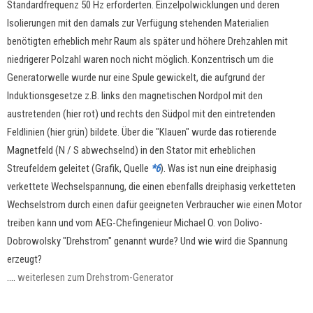
Standardfrequenz 50 Hz erforderten. Einzelpolwicklungen und deren
Isolierungen mit den damals zur Verfügung stehenden Materialien
benötigten erheblich mehr Raum als später und höhere Drehzahlen mit
niedrigerer Polzahl waren noch nicht möglich. Konzentrisch um die
Generatorwelle wurde nur eine Spule gewickelt, die aufgrund der
Induktionsgesetze z.B. links den magnetischen Nordpol mit den
austretenden (hier rot) und rechts den Südpol mit den eintretenden
Feldlinien (hier grün) bildete. Über die "Klauen" wurde das rotierende
Magnetfeld (N / S abwechselnd) in den Stator mit erheblichen
Streufeldern geleitet (Grafik, Quelle
*6
). Was ist nun eine dreiphasig
verkettete Wechselspannung, die einen ebenfalls dreiphasig verketteten
Wechselstrom durch einen dafür geeigneten Verbraucher wie einen Motor
treiben kann und vom AEG-Chefingenieur Michael O. von Dolivo-
Dobrowolsky "Drehstrom" genannt wurde? Und wie wird die Spannung
erzeugt?
....
weiterlesen zum Drehstrom-Generator