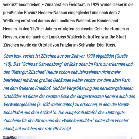
verkürzt beschrieben – zunächst ein Freistaat, in 1929 wurde dieser in die
preußische Provinz Hessen-Nassau eingegliedert und nach dem 2.
Weltkrieg entstand daraus der Landkreis Waldeck im Bundesland
Hessen.
In den 1970-er Jahren erfolgten zahlreiche Gebietsreformen in
Hessen, von der auch der Landkreis Waldeck betroffen war. Die Stadt
Züschen wurde ein Ortsteil von Fritzlar im Schwalm-Eder-Kreis.
Oben bzw. rechts ist Züschen aus der Zeit vor 1939 abgebildet (Quelle
*10).
Das "Schloss Garvensburg" ist links oben im Park zu erkennen und
das "Rittergut Züschen" (heute schon seit Jahrzehnten nicht mehr
betrieben) mit ihren großen Gebäuden weiter rechts vor dem alten Park
mit dem früheren Friedhof. Und bei Vergrößerung des heruntergeladenen
Ortsbildes ist hinter der rechten Ecke der langestreckten Remise auch das
Verwaltergebäude (s. Bild weiter unten) zu erkennen, in dem die Haupt-
Schalttafel aus dem Artikel "6. Die Haupt-Schalttafel des »Ritterguts
Züschen« für den Strom aus der »Wilhelmsmühle«" hinter dem Fenster
stand, auf welches der rote Pfeil zeigt.