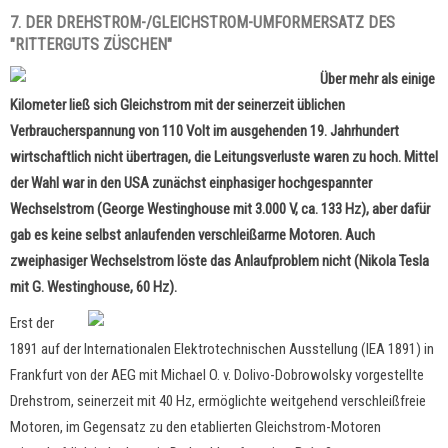
7. DER DREHSTROM-/GLEICHSTROM-UMFORMERSATZ DES
"RITTERGUTS ZÜSCHEN"
Über mehr als einige
Kilometer ließ sich Gleichstrom mit der seinerzeit üblichen
Verbraucherspannung von 110 Volt im ausgehenden 19. Jahrhundert
wirtschaftlich nicht übertragen, die Leitungsverluste waren zu hoch. Mittel
der Wahl war in den USA zunächst einphasiger hochgespannter
Wechselstrom (George Westinghouse mit 3.000 V, ca. 133 Hz), aber dafür
gab es keine selbst anlaufenden verschleißarme Motoren. Auch
zweiphasiger Wechselstrom löste das Anlaufproblem nicht (Nikola Tesla
mit G. Westinghouse, 60 Hz).
Erst der
1891 auf der Internationalen Elektrotechnischen Ausstellung (IEA 1891) in
Frankfurt von der AEG mit Michael O. v. Dolivo-Dobrowolsky vorgestellte
Drehstrom, seinerzeit mit 40 Hz, ermöglichte weitgehend verschleißfreie
Motoren, im Gegensatz zu den etablierten Gleichstrom-Motoren