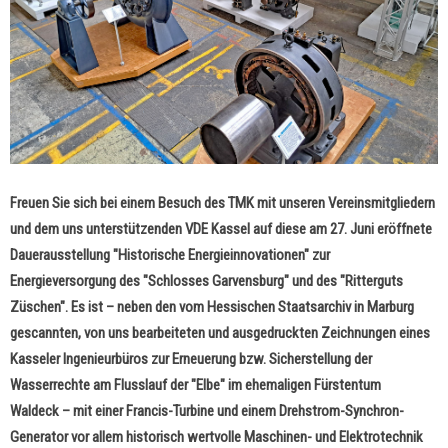
Freuen Sie sich bei einem Besuch des TMK mit unseren Vereinsmitgliedern
und dem uns unterstützenden VDE Kassel auf diese am 27. Juni eröffnete
Dauerausstellung "Historische Energieinnovationen" zur
Energieversorgung des "Schlosses Garvensburg" und des "Ritterguts
Züschen". Es ist – neben den vom Hessischen Staatsarchiv in Marburg
gescannten, von uns bearbeiteten und ausgedruckten Zeichnungen eines
Kasseler Ingenieurbüros zur Erneuerung bzw. Sicherstellung
der
Wasserrechte
am Flusslauf der "Elbe" im ehemaligen Fürstentum
Waldeck
– mit einer Francis-Turbine und einem Drehstrom-Synchron-
Generator vor allem historisch wertvolle Maschinen- und Elektrotechnik