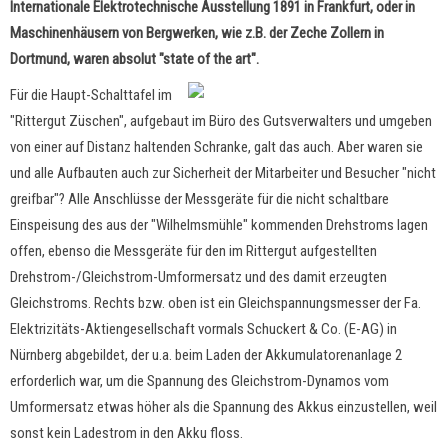
Internationale Elektrotechnische Ausstellung 1891 in Frankfurt, oder in
Maschinenhäusern von Bergwerken, wie z.B. der Zeche Zollern in
Dortmund, waren absolut "state of the art".
Für die Haupt-Schalttafel im
"Rittergut Züschen", aufgebaut im Büro des Gutsverwalters und umgeben
von einer auf Distanz haltenden Schranke, galt das auch. Aber waren sie
und alle Aufbauten auch zur Sicherheit der Mitarbeiter und Besucher "nicht
greifbar"? Alle Anschlüsse der Messgeräte für die nicht schaltbare
Einspeisung des aus der "Wilhelmsmühle" kommenden Drehstroms lagen
offen, ebenso die Messgeräte für den im Rittergut aufgestellten
Drehstrom-/Gleichstrom-Umformersatz und des damit erzeugten
Gleichstroms. Rechts bzw. oben ist ein Gleichspannungsmesser der Fa.
Elektrizitäts-Aktiengesellschaft vormals Schuckert & Co. (E-AG) in
Nürnberg abgebildet, der u.a. beim Laden der Akkumulatorenanlage 2
erforderlich war, um die Spannung des Gleichstrom-Dynamos vom
Umformersatz etwas höher als die Spannung des Akkus einzustellen, weil
sonst kein Ladestrom in den Akku floss.