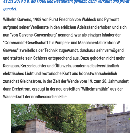
es bis 2019 u.a. als Hotel und Restaurant genutzt, dann verkauft und privat
genutzt.
Wilhelm Garvens, 1908 von Fürst Friedrich von Waldeck und Pyrmont
aufgrund seiner Verdienste in den erblichen Adelsstand erhoben und sich
nun "von Garvens-Garvensburg" nennend, war als einziger Inhaber der
"Commandit-Gesellschaft für Pumpen- und Maschinenfabrikation W.
Garvens" zweifellos der Technik zugewandt, durchaus sehr vermögend
und stattete sein Schloss entsprechend aus. Dazu gehörten nicht mehr
Kienspan, Kerzenleuchter und Ölfunzeln, sondern selbstverständlich
elektrisches Licht und motorische Kraft aus höchstwahrscheinlich
zunächst Gleichstrom, in der Zeit der Wende vom 19. zum 20. Jahrhundert
dann Drehstrom, erzeugt in der neu erstellten "Wilhelmsmühle" aus der
Wasserkraft der nordhessischen Elbe.