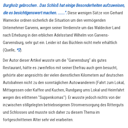
Burgholz gebrochen . Das Schloß hat einige Besonderheiten aufzuweisen,
die es besichtigenswert machen. ......".
Diese wenigen Sätze von Gerhard
Warnecke ordnen sicherlich die Situation um den vermögenden
Unternehmer Garvens, wegen seiner Verdienste um das Waldecker Land
nach Erhebung in den erblichen Adelsstand Wilhelm von Garvens-
Garvensburg, sehr gut ein. Leider ist das Büchlein nicht mehr erhältlich
(Quelle,
*2
).
Der Autor dieser Artikel wusste um die "Garvensburg" als gutes
Restaurant, hätte es zweifellos mit seiner Ehefrau auch gern besucht,
gehörte aber angesichts der vielen dienstlichen Kilometern auf deutschen
Autobahnen nicht zu den sonntäglichen Autowanderern (Fahrt zum Lokal,
Mittagessen oder Kaffee und Kuchen, Rundgang ums Lokal und Heimfahrt
wegen des erlittenen "Suppenkomas"). Er wusste jedoch nichts von der
inzwischen stillgelegten betriebseigenen Stromversorgung des Ritterguts
und Schlosses und musste sich daher zu diesem Thema im
fortgeschrittenen Alter sehr viel erarbeiten.