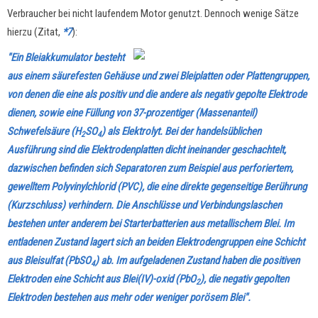
Verbraucher bei nicht laufendem Motor genutzt. Dennoch wenige Sätze
hierzu (Zitat,
*7
):
"Ein Bleiakkumulator besteht
aus einem säurefesten Gehäuse und zwei Bleiplatten oder Plattengruppen,
von denen die eine als positiv und die andere als negativ gepolte Elektrode
dienen, sowie eine Füllung von 37-prozentiger (Massenanteil)
Schwefelsäure (H
SO
) als Elektrolyt. Bei der handelsüblichen
2
4
Ausführung sind die Elektrodenplatten dicht ineinander geschachtelt,
dazwischen befinden sich Separatoren zum Beispiel aus perforiertem,
gewelltem Polyvinylchlorid (PVC), die eine direkte gegenseitige Berührung
(Kurzschluss) verhindern. Die Anschlüsse und Verbindungslaschen
bestehen unter anderem bei Starterbatterien aus metallischem Blei. Im
entladenen Zustand lagert sich an beiden Elektrodengruppen eine Schicht
aus Bleisulfat (PbSO
) ab. Im aufgeladenen Zustand haben die positiven
4
Elektroden eine Schicht aus Blei(IV)-oxid (PbO
), die negativ gepolten
2
Elektroden bestehen aus mehr oder weniger porösem Blei".