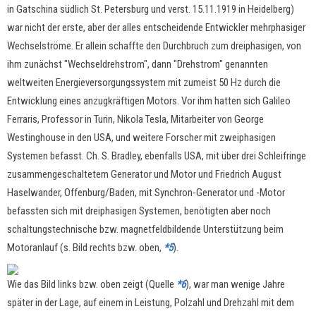
in Gatschina südlich St. Petersburg und verst. 15.11.1919 in Heidelberg)
war nicht der erste, aber der
alles entscheidende Entwickler
mehrphasiger
Wechselströme. Er allein schaffte den Durchbruch zum dreiphasigen, von
ihm zunächst "Wechseldrehstrom", dann "Drehstrom" genannten
weltweiten Energieversorgungssystem mit zumeist 50 Hz durch die
Entwicklung eines anzugkräftigen Motors. Vor ihm hatten sich Galileo
Ferraris, Professor in Turin, Nikola Tesla, Mitarbeiter von George
Westinghouse in den USA, und weitere Forscher mit zweiphasigen
Systemen befasst. Ch. S. Bradley, ebenfalls USA, mit über drei Schleifringe
zusammengeschaltetem Generator und Motor und Friedrich August
Haselwander, Offenburg/Baden, mit Synchron-Generator und -Motor
befassten sich mit dreiphasigen Systemen, benötigten aber noch
schaltungstechnische bzw. magnetfeldbildende Unterstützung beim
Motoranlauf (s. Bild rechts bzw. oben,
*5
).
Wie das Bild links bzw. oben zeigt (Quelle
*6
), war man wenige Jahre
später in der Lage, auf einem in Leistung, Polzahl und Drehzahl mit dem