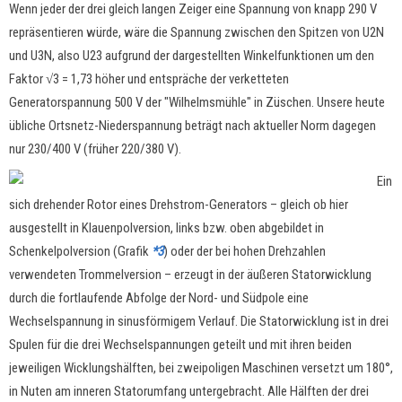
Wenn jeder der drei gleich langen Zeiger eine Spannung von knapp 290 V
repräsentieren würde, wäre die Spannung zwischen den Spitzen von U2N
und U3N, also U23 aufgrund der dargestellten Winkelfunktionen um den
Faktor √3 = 1,73 höher und entspräche der verketteten
Generatorspannung 500 V der "Wilhelmsmühle" in Züschen. Unsere heute
übliche Ortsnetz-Niederspannung beträgt nach aktueller Norm dagegen
nur 230/400 V (früher 220/380 V).
Ein
sich drehender Rotor eines Drehstrom-Generators – gleich ob hier
ausgestellt in Klauenpolversion, links bzw. oben abgebildet in
Schenkelpolversion (Grafik
*3
) oder der bei hohen Drehzahlen
verwendeten Trommelversion – erzeugt in der äußeren Statorwicklung
durch die fortlaufende Abfolge der Nord- und Südpole eine
Wechselspannung in sinusförmigem Verlauf. Die Statorwicklung ist in drei
Spulen für die drei Wechselspannungen geteilt und mit ihren beiden
jeweiligen Wicklungshälften, bei zweipoligen Maschinen versetzt um 180°,
in Nuten am inneren Statorumfang untergebracht. Alle Hälften der drei