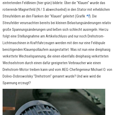
eintretenden Feldlinien (hier grün) bildete. Über die "Klauen" wurde das
rotierende Magnetfeld (N / S abwechselnd) in den Stator mit erheblichen
Streufeldern an den Flanken der "Klauen" geleitet (Grafik
*1
). Die
Streufelder verursachten bereits bei kleinen Belastungsänderungen relativ
große Spannungsänderungen und ließen sich schlecht ausregeln. Hierzu
folgt eine Stellungnahme am Artikelschluss und nur noch Drehstrom-
Lichtmaschinen in Kraftfahrzeugen werden mit den nur eine Feldspule
benötigenden Klauenpolläufern ausgestattet. Was ist nun eine dreiphasig
verkettete Wechselspannung, die einen ebenfalls dreiphasig verketteten
Wechselstrom durch einen dafür geeigneten Verbraucher wie einen
Drehstrom-Motor treiben kann und vom AEG-Chefingenieur Michael O. von
Dolivo-Dobrowolsky "Drehstrom" genannt wurde? Und wie wird die
Spannung erzeugt?