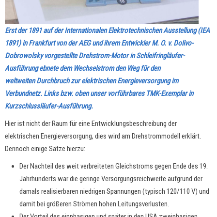
Erst der 1891 auf der Internationalen Elektrotechnischen Ausstellung (IEA
1891) in Frankfurt von der AEG und ihrem Entwickler M. O. v. Dolivo-
Dobrowolsky vorgestellte Drehstrom-Motor in Schleifringläufer-
Ausführung ebnete dem Wechselstrom den Weg für den
weltweiten Durchbruch zur elektrischen Energieversorgung im
Verbundnetz. Links bzw. oben unser vorführbares TMK-Exemplar in
Kurzschlussläufer-Ausführung.
Hier ist nicht der Raum für eine Entwicklungsbeschreibung der
elektrischen Energieversorgung, dies wird am Drehstrommodell erklärt.
Dennoch einige Sätze hierzu:
Der Nachteil des weit verbreiteten Gleichstroms gegen Ende des 19.
Jahrhunderts war die geringe Versorgungsreichweite aufgrund der
damals realisierbaren niedrigen Spannungen (typisch 120/110 V) und
damit bei größeren Strömen hohen Leitungsverlusten.
Der Vorteil des einphasigen und später in den USA zweiphasigen