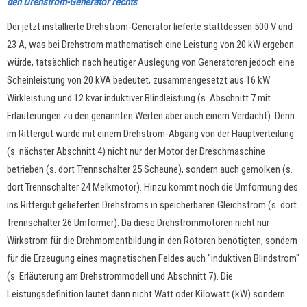
den Drehstrom-Generator rechts
Der jetzt installierte Drehstrom-Generator lieferte stattdessen 500 V und
23 A, was bei Drehstrom mathematisch eine Leistung von 20 kW ergeben
würde, tatsächlich nach heutiger Auslegung von Generatoren jedoch eine
Scheinleistung von 20 kVA bedeutet, zusammengesetzt aus 16 kW
Wirkleistung und 12 kvar induktiver Blindleistung (s. Abschnitt 7 mit
Erläuterungen zu den genannten Werten aber auch einem Verdacht). Denn
im Rittergut wurde mit einem Drehstrom-Abgang von der Hauptverteilung
(s. nächster Abschnitt 4) nicht nur der Motor der Dreschmaschine
betrieben (s. dort Trennschalter 25 Scheune), sondern auch gemolken (s.
dort Trennschalter 24 Melkmotor). Hinzu kommt noch die Umformung des
ins Rittergut gelieferten Drehstroms in speicherbaren Gleichstrom (s. dort
Trennschalter 26 Umformer). Da diese Drehstrommotoren nicht nur
Wirkstrom für die Drehmomentbildung in den Rotoren benötigten, sondern
für die Erzeugung eines magnetischen Feldes auch "induktiven Blindstrom"
(s. Erläuterung am Drehstrommodell und Abschnitt 7). Die
Leistungsdefinition lautet dann nicht Watt oder Kilowatt (kW) sondern