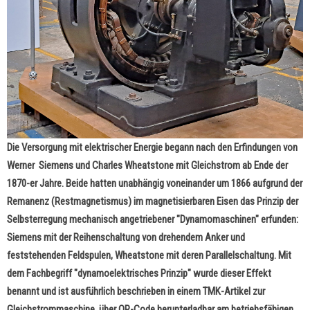
Die Versorgung mit elektrischer Energie begann nach den Erfindungen von
Werner Siemens und Charles Wheatstone mit Gleichstrom ab Ende der
1870-er Jahre. Beide hatten unabhängig voneinander um 1866 aufgrund der
Remanenz (Restmagnetismus) im magnetisierbaren Eisen das Prinzip der
Selbsterregung mechanisch angetriebener "Dynamomaschinen" erfunden:
Siemens mit der Reihenschaltung von drehendem Anker und
feststehenden Feldspulen, Wheatstone mit deren Parallelschaltung. Mit
dem Fachbegriff "dynamoelektrisches Prinzip" wurde dieser Effekt
benannt und ist ausführlich beschrieben in einem TMK-Artikel zur
Gleichstrommaschine, über QR-Code herunterladbar am betriebsfähigen