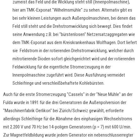
zumeist das Feld und die Wicklung steht still (Innenpolmaschine),
hier am TMK-Exponat "Wilhelmsmühle" zu sehen. Alternativ gibt es
bei sehr kleinen Leistungen auch Außenpolmaschinen, bei denen das
Feld still steht und die Drehstromwicklung sich bewegt. Dies findet
seine Anwendung z.B. bei "bürstenlosen" Netzersatzaggregaten wie
dem TMK-Exponat aus dem Kreiskrankenhaus Wolfhagen. Dort liefert
sie Feldstrom in der rotierenden Drehstromwicklung, welcher durch
mitrotierende Dioden sofort gleichgerichtet wird und der rotierenden
Feldwicklung für die eigentliche Stromerzeugung in der
Innenpolmaschine zugeführt wird. Diese Ausführung vermeidet
Schleifringe und verschleißbehaftete Kohlebürsten.
Auch für die erste Stromerzeugung "Cassels" in der "Neue Mühle" an der
Fulda wurde in 1891 für die drei Generatoren die Außenpolversion der
"Maschinenfabrik Oerlikon" bei Zürich/Schweiz gewählt, erforderte
allerdings Schleifringe für die Abnahme des einphasigen Wechselstroms
mit 2.200 V und 70 Hz bei 14-poligen Generatoren (p = 7) mit 600 U/min.
Zur Magnetfeldbildung wurde jedem Generator ein nebenschlusserregter