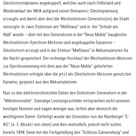
Gleichstromdynamo angekuppelt, welcher auch nach Stillstand und
Wiederanlauf der WKA aufgrund seiner Remanenz Gleichspannung
erzeugte und damit über den/die Wechselstrom-Generator(en) die Stadt
versorgte. In zwei Stationen am "Meßhaus"
und in der "Schule am
Wall"
wurde
–
über mit den Generatoren in der "Neue Mühle" baugleiche
Wechselstrom-Synchron-Motoren und angekuppelte Dynamos
–
Gleichstrom erzeugt und in der Station "Meßhaus" in Akkumulatoren für
die Nacht gespeichert. Der vorherige Hochlauf der Wechselstrom-Motoren
zur Synchronisierung mit dem aus der "Neue Mühle" gelieferten
Wechselstrom erfolgte über die jetzt als Gleichstrom-Motoren genutzten
Dynamo, gespeist aus den Akkumulatoren.
Nun zu den elektrotechnischen Daten des Drehstrom-Generators in der
"Wilhelmsmühle". Damalige Leistungsschilder entsprachen nicht unseren
heutigen Normen und sagen weniger aus, liefern aber dennoch die
wichtigsten Daten. Gefertigt wurde der Generator von der Nürnberger "E-
AG" (s. 3. Absatz von oben) und dies vermutlich, jedoch nicht sicher,
bereits 1898. Denn mit der Fertigstellung des "Schloss Garvensburg" und