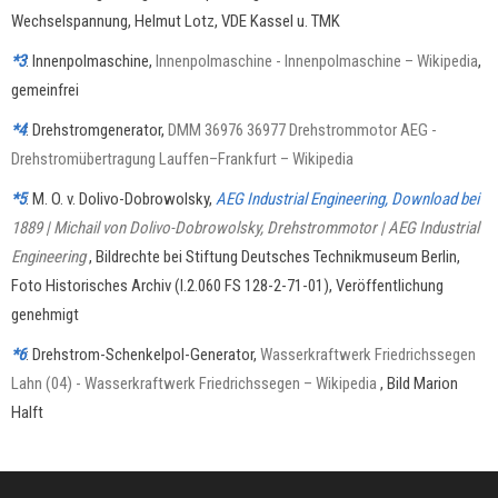
Wechselspannung, Helmut Lotz, VDE Kassel u. TMK
*3
: Innenpolmaschine,
Innenpolmaschine - Innenpolmaschine – Wikipedia
,
gemeinfrei
*4
: Drehstromgenerator,
DMM 36976 36977 Drehstrommotor AEG -
Drehstromübertragung Lauffen–Frankfurt – Wikipedia
*5
: M. O. v. Dolivo-Dobrowolsky,
AEG Industrial Engineering, Download bei
1889 | Michail von Dolivo-Dobrowolsky, Drehstrommotor | AEG Industrial
Engineering
, Bildrechte bei Stiftung Deutsches Technikmuseum Berlin,
Foto Historisches Archiv (I.2.060 FS 128-2-71-01), Veröffentlichung
genehmigt
*6
: Drehstrom-Schenkelpol-Generator,
Wasserkraftwerk Friedrichssegen
Lahn (04) - Wasserkraftwerk Friedrichssegen – Wikipedia
, Bild Marion
Halft