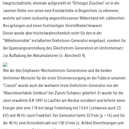
Hauptschalttafel, ehemals aufgestellt im "Rittergut Züschen" ist in der
zweiten Reihe von unten eine Kontaktreihe in Bogenform zu erkennen,
welche auf einen rückseitig angeschlossenen Widerstand mit zahlreichen
Anzapfungen und einen frontseitigen Verstellhebel hinweist.
Dieser wurde aber höchstwahrscheinlich nicht für den in der
"Wilhelmsmühle" installierten Drehstrom-Generator eingebaut, sondern für
die Spannungsverstellung des Gleichstrom-Generators im Umformersatz
zur Aufladung der Akkumulatoren (
s. Abschnitt 4
).
Wie die drei Einphasen-Wechselstrom-Generatoren und die beiden
Umformer-Motoren für die erste Stromversorgung an der Fulda in unserem
"Cassel" wurde auch der weltweit erste Drehstrom-Generator von der
"Maschinenfabrik Oerlikon" bei Zürich/Schweiz geliefert. Er wurde für die
oben erwähnte IEA 1891 in Lauffen am Neckar installiert und lieferte seine
Energie über eine 176 km lange Freileitung mit 15 kV (zeitweise auch 25
kV) und 40 Hz nach Frankfurt.
Der Generator hatte 32 Pole (p =
16
) und für
die 40 Hz eine Rotordrehzahl von 150 U/min (s. Artikel Berechnungen und