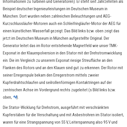
Informationen zu Turbinen und Generatoren). Er steht seit Jahrzehnten als
Beispiel deutscher Ingenieurleistungen im Deutschen Museum in
München.
Dort wurden neben zahlreichen Beleuchtungen und AEG-
Kurzschlussläufer-Motoren auch ein Schleifringläufer-Motor der AEG für
einen künstlichen Wasserfall gezeigt. Das Bild links bzw. oben zeigt das
jetzt im Deutschen Museum in München aufgestellte Original. Der
Generator leitet das im Rotor entstehende Magnetfeld wie unser TMK-
Exponat in der Klauenpolversion in den Stator mit der Drehstromwicklung
ein. Die im Vergleich zu unserem Exponat riesige Streufläche an den
Flanken des Rotors und an den Klauen sind gut zu erkennen.
Der Rotor mit
seiner Erregerspule bekam den Erregerstrom mittels zweier
Kupferdrahtschlaufen und seilrollenförmigen Kontaktringen auf der
zentrischen Achse im Vordergrund rechts zugeleitet (s Bild links bzw.
oben,
*4
).
Die Stator-Wicklung für Drehstrom, ausgeführt mit verschränkten
Kupferstäben für die Verschaltung und mit Asbestrohren im Stator isoliert,
waren für eine Strangspannung von 55 V, Leiterspannung also 95 V und