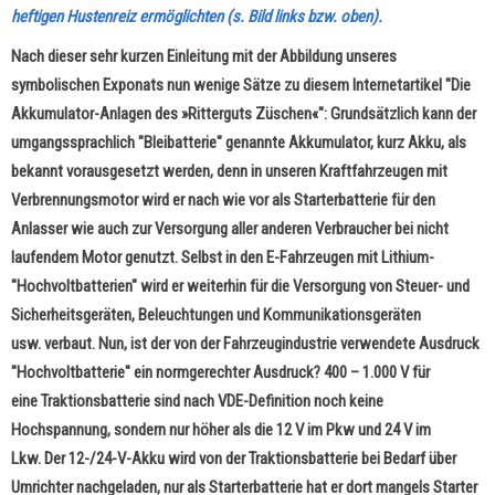
heftigen Hustenreiz ermöglichten (s. Bild links bzw. oben).
Nach dieser sehr kurzen Einleitung mit der Abbildung unseres
symbolischen Exponats nun wenige Sätze zu diesem Internetartikel "Die
Akkumulator-Anlagen des »Ritterguts Züschen«": Grundsätzlich kann der
umgangssprachlich "Bleibatterie" genannte Akkumulator, kurz Akku, als
bekannt vorausgesetzt werden, denn in unseren Kraftfahrzeugen mit
Verbrennungsmotor wird er nach wie vor als Starterbatterie für den
Anlasser wie auch zur Versorgung aller anderen Verbraucher bei nicht
laufendem Motor genutzt. Selbst in den E-Fahrzeugen mit Lithium-
"Hochvoltbatterien" wird er weiterhin für die Versorgung von Steuer- und
Sicherheitsgeräten, Beleuchtungen und Kommunikationsgeräten
usw. verbaut. Nun, ist der von der Fahrzeugindustrie verwendete Ausdruck
"Hochvoltbatterie" ein normgerechter Ausdruck? 400 – 1.000 V für
eine Traktionsbatterie sind nach VDE-Definition noch keine
Hochspannung, sondern nur höher als die 12 V im Pkw und 24 V im
Lkw. Der 12-/24-V-Akku wird von der Traktionsbatterie bei Bedarf über
Umrichter nachgeladen, nur als Starterbatterie hat er dort mangels Starter