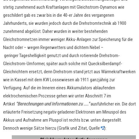
stetig zunehmend auch Kraftanlagen mit Gleichstrom-Dynamos wie
geschildert gab es zwar bis in die 40-er Jahre des vergangenen
Jahrhunderts, sie wurden jedoch durch die Drehstromtechnik ab 1900
zunehmend abgelöst. Daher wurden in weiter bestehenden
Gleichstromnetzen immer weniger Akku-Anlagen zur Speicherung für die
Nacht oder –
wegen Regenwetters und dichtem Nebel –
geringer
Tageshelligkeit genutzt und durch rotierende Drehstrom-
Gleichstrom-Umformer, später auch solche mit Quecksilberdampf-
Gleichrichtern ersetzt, denn Drehstrom stand jetzt aus Wärmekraftwerken
wie in Kassel mit dem KW Lossewiesen ab 1911 ganzjährig zur
Verfügung.
Auf die im Inneren eines Akkumulators ablaufenden
elektrochemischen Prozesse gehen wir unter Abschnitt 7 im
Artikel
"Berechnungen und Informationen zu ...."
ausführlicher ein. Die dort
erläuterte Freisetzung negativ geladener Elektronen am Minuspol des
Akkus und Aufnahme am Pluspol ist rechts bzw. unten dargestellt.
Dennoch wenige Sätze hierzu (Grafik und Zitat, Quelle
*2
):