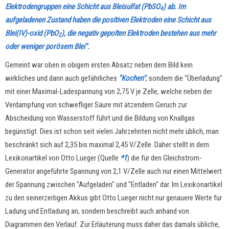
Elektrodengruppen eine Schicht aus Bleisulfat (PbSO
) ab. Im
4
aufgeladenen Zustand haben die positiven Elektroden eine Schicht aus
Blei(IV)-oxid (PbO
), die negativ gepolten Elektroden bestehen aus mehr
2
oder weniger porösem Blei".
Gemeint war oben in obigem ersten Absatz neben dem Bild kein
wirkliches und dann auch gefährliches
"Kochen"
, sondern die "Überladung"
mit einer Maximal-Ladespannung von 2,75 V je Zelle, welche neben der
Verdampfung von schwefliger Säure mit ätzendem Geruch zur
Abscheidung von Wasserstoff führt und die Bildung von Knallgas
begünstigt. Dies ist schon seit vielen Jahrzehnten nicht mehr üblich, man
beschränkt sich auf 2,35 bis maximal 2,45 V/Zelle. Daher stellt in dem
Lexikonartikel von Otto Lueger (Quelle
*1
) die für den Gleichstrom-
Generator angeführte Spannung von 2,1 V/Zelle auch nur einen Mittelwert
der Spannung zwischen "Aufgeladen" und "Entladen" dar. Im Lexikonartikel
zu den seinerzeitigen Akkus gibt Otto Lueger nicht nur genauere Werte für
Ladung und Entladung an, sondern beschreibt auch anhand von
Diagrammen den Verlauf. Zur Erläuterung muss daher das damals übliche,