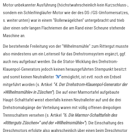
Motor unbekannter Ausführung (höchstwahrscheinlich kein Kurzschluss-,
sondern ein Schleifringläufer-Motor wie der des DS-/GS-Umformersatzes,
s. weiter unten) war in einem "Bollerwägelchen" untergebracht und trieb
über einen sehr langen Flachriemen die am Rand einer Scheune stehende
Maschine an.
Die bestehende Freileitung von der "Wilhelmsmühle" zum Rittergut musste
also mindestens um ein Leiterseil für das Drehstromsystem ergänzt, ggf.
auch neu aufgebaut werden. Da die Stator-Wicklung des Drehstrom-
Klauenpol-Generators jedoch keinen herausgeführten Sternpunkt besitzt
und somit keinen Neutralleiter
"N"
ermöglicht, ist evtl. noch ein Erdseil
mitgeführt worden (s. Artikel
"4. Der Drehstrom-Klauenpol-Generator der
»Wilhelmsmühle« in Züschen"
). Die auf einer Marmortafel aufgebaute
Haupt-Schalttafel weist ebenfalls keinen Neutralleiter auf und die drei
Drehstromabgänge der Verteilung waren mit völlig offenen dreipoligen
Trennschaltern versehen (s. Artikel
"6. Die Marmor-Schalttafeln des
»Ritterguts Züschen«" und der »Wilhelmsmühle«"
). Die Einschaltung des
Dreschmotors erfolgte also wahrscheinlich über einen beim Dreschmotor