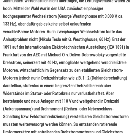
Jahrhundert wirtschaftlich nicht übertragen, die Leitungsverluste waren zu
hoch. Mittel der Wahl war in den USA zunächst einphasiger
hochgespannter Wechselstrom (George Westinghouse mit 3.000 V, ca.
133 Hz), aber dafür gab es keine selbst anlaufenden
verschleißarme Motoren. Auch zweiphasiger Wechselstrom löste das
Anlaufproblem nicht (Nikola Tesla mit G. Westinghouse, 60 Hz). Erst der
1891 auf der Internationalen Elektrotechnischen Ausstellung (IEA 1891) in
Frankfurt von der AEG mit Michael O. v. Dolivo-Dobrowolsky vorgestellte
Drehstrom, seinerzeit mit 40 Hz, ermöglichte weitgehend verschleißfreie
Motoren, wirtschaftlich im Gegensatz zu den etablierten Gleichstrom-
Motoren jedoch nur in Drehzahlstufen wie z.B. 1 : 2 (Dahlanderschaltung)
darstellbar, stufenlos in einem begrenzten Drehzahlbereich über
Widerstände im Stator- oder Rotorkreis nur verlustbehaftet. Aber
bestehende und neue Anlagen mit 110 V und weitgehend in Drehzahl
(Ankerspannung) und Drehmoment (Reihen- oder Nebenschluss-
Schaltung bzw. Feldstromreduzierung) verstellbaren Gleichstrommotoren
mussten weiterversorgt werden können. So entstanden rotierende
Umformersätze mit antreibenden Drehstrommotoren und Gleichstrom