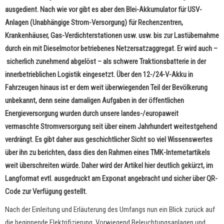
ausgedient. Nach wie vor gibt es aber den Blei-Akkumulator für USV-
Anlagen (Unabhängige Strom-Versorgung) für Rechenzentren,
Krankenhäuser, Gas-Verdichterstationen usw. usw. bis zur Lastübernahme
durch ein mit Dieselmotor betriebenes Netzersatzaggregat. Er wird auch –
sicherlich zunehmend abgelöst – als schwere Traktionsbatterie in der
innerbetrieblichen Logistik eingesetzt. Über den 12-/24-V-Akku in
Fahrzeugen hinaus ist er dem weit überwiegenden Teil der Bevölkerung
unbekannt, denn seine damaligen Aufgaben in der öffentlichen
Energieversorgung wurden durch unsere landes-/europaweit
vermaschte Stromversorgung seit über einem Jahrhundert weitestgehend
verdrängt. Es gibt daher aus geschichtlicher Sicht so viel Wissenswertes
über ihn zu berichten, dass dies den Rahmen eines TMK-Internetartikels
weit überschreiten würde. Daher wird der Artikel hier deutlich gekürzt, im
Langformat evtl. ausgedruckt am Exponat angebracht und sicher über QR-
Code zur Verfügung gestellt.
Nach der Einleitung und Erläuterung des Umfangs nun ein Blick zurück auf
die beginnende Elektrifizierung. Vorwiegend Beleuchtungsanlagen und