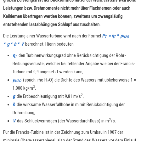
Leistungen bzw. Drehmomente nicht mehr über Flachriemen oder auch
Keilriemen übertragen werden können, zweitens um zwangsläufig
entstehenden lastabhängigen Schlupf auszuschalten.
Die Leistung einer Wasserturbine wird nach der Formel
P
=
η
*
ρ
T
T
H2O
* g * h * V
berechnet. Hierin bedeuten
η
den Turbinenwirkungsgrad ohne Berücksichtigung der Rohr-
T
Reibungsverluste, welcher bei fehlender Angabe wie bei der Francis-
Turbine mit 0,9 angesetzt werden kann,
ρ
(sprich: rho H
O) die Dichte des Wassers
mit üblicherweise 1 =
H2O
2
3
1.000 kg/m
,
2
g
die Erdbeschleunigung mit 9,81 m/s
,
h
die wirksame Wasserfallhöhe in m mit Berücksichtigung der
Rohrreibung,
3
V
das Schluckvermögen (der Wasserdurchfluss) in m
/s
.
Für die Francis-Turbine ist in der Zeichnung zum Umbau in 1907 der
minimale Oberwasserspiegel, also der Stand des Wassers vor dem Einlauf