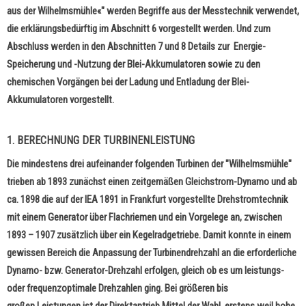
aus der Wilhelmsmühle«"
werden Begriffe aus der Messtechnik verwendet,
die erklärungsbedürftig im Abschnitt 6 vorgestellt werden. Und zum
Abschluss werden in den Abschnitten 7 und 8 Details zur Energie-
Speicherung und -Nutzung der Blei-Akkumulatoren sowie zu den
chemischen Vorgängen bei der Ladung und Entladung der Blei-
Akkumulatoren vorgestellt.
1. BERECHNUNG DER TURBINENLEISTUNG
Die mindestens drei aufeinander folgenden Turbinen der "Wilhelmsmühle"
trieben ab 1893 zunächst einen zeitgemäßen Gleichstrom-Dynamo und ab
ca. 1898 die auf der IEA 1891 in Frankfurt vorgestellte Drehstromtechnik
mit einem Generator über Flachriemen und ein Vorgelege an, zwischen
1893 – 1907 zusätzlich über ein Kegelradgetriebe. Damit konnte in einem
gewissen Bereich die Anpassung der Turbinendrehzahl an die erforderliche
Dynamo- bzw. Generator-Drehzahl erfolgen, gleich ob es um leistungs-
oder frequenzoptimale Drehzahlen ging. Bei größeren bis
großen Leistungen ist der Direktantrieb Mittel der Wahl, erstens weil hohe