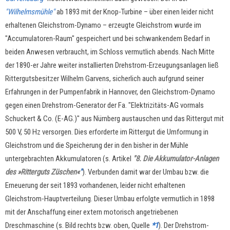
"Wilhelmsmühle"
ab 1893 mit der Knop-Turbine – über einen leider nicht
erhaltenen Gleichstrom-Dynamo – erzeugte Gleichstrom wurde im
"Accumulatoren-Raum" gespeichert und bei schwankendem Bedarf in
beiden Anwesen verbraucht, im Schloss vermutlich abends. Nach Mitte
der 1890-er Jahre weiter installierten Drehstrom-Erzeugungsanlagen ließ
Rittergutsbesitzer Wilhelm Garvens, sicherlich auch aufgrund seiner
Erfahrungen in der Pumpenfabrik in Hannover, den Gleichstrom-Dynamo
gegen einen Drehstrom-Generator der Fa. "Elektrizitäts-AG vormals
Schuckert & Co. (E-AG.)" aus Nürnberg austauschen und das Rittergut mit
500 V, 50 Hz versorgen. Dies erforderte im Rittergut die Umformung in
Gleichstrom und die Speicherung der in den bisher in der Mühle
untergebrachten Akkumulatoren (s. Artikel
"8. Die Akkumulator-Anlagen
des »Ritterguts Züschen«
"
). Verbunden damit war der Umbau bzw. die
Erneuerung der seit 1893 vorhandenen, leider nicht erhaltenen
Gleichstrom-Hauptverteilung. Dieser Umbau erfolgte vermutlich in 1898
mit der Anschaffung einer extern motorisch angetriebenen
Dreschmaschine (s. Bild rechts bzw. oben, Quelle
*1
). Der Drehstrom-