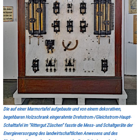
Die auf einer Marmortafel aufgebaute und von einem dekorativen,
begehbaren Holzschrank eingerahmte Drehstrom-/Gleichstrom-Haupt-
Schalttafel im "Rittergut Züschen" fasste die Mess- und Schaltgeräte der
Energieversorgung des landwirtschaftlichen Anwesens und des