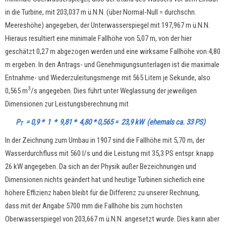
in die Turbine, mit 203,037 m ü.N.N. (über Normal-Null = durchschn.
Meereshöhe) angegeben, der Unterwasserspiegel mit 197,967 m ü.N.N.
Hieraus resultiert eine minimale Fallhöhe von 5,07 m, von der hier
geschätzt 0,27 m abgezogen werden und eine wirksame Fallhöhe von 4,80
m ergeben. In den Antrags- und Genehmigungsunterlagen ist die maximale
Entnahme- und Wiederzuleitungsmenge mit 565 Litern je Sekunde, also
3
0,565 m
/s angegeben. Dies führt unter Weglassung der jeweiligen
Dimensionen zur Leistungsberechnung mit
P
= 0,9 * 1 * 9,81 * 4,80 * 0,565 = 23,9 kW (ehemals ca. 33 PS)
T
In der Zeichnung zum Umbau in 1907 sind die Fallhöhe mit 5,70 m, der
Wasserdurchfluss mit 560 l/s und die Leistung mit 35,3 PS entspr. knapp
26 kW angegeben. Da sich an der Physik außer Bezeichnungen und
Dimensionen nichts geändert hat und heutige Turbinen sicherlich eine
höhere Effizienz haben bleibt für die Differenz zu unserer Rechnung,
dass mit der Angabe 5700 mm die Fallhöhe bis zum höchsten
Oberwasserspiegel von 203,667 m ü.N.N. angesetzt wurde. Dies kann aber