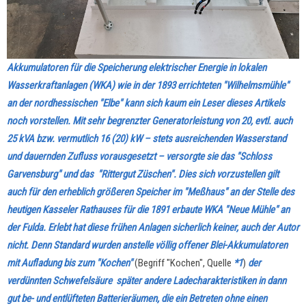
Akkumulatoren für die Speicherung elektrischer Energie in lokalen
Wasserkraftanlagen (WKA) wie in der 1893 errichteten "Wilhelmsmühle"
an der nordhessischen "Elbe" kann sich kaum ein Leser dieses Artikels
noch vorstellen. Mit sehr begrenzter Generatorleistung von 20, evtl. auch
25 kVA bzw. vermutlich 16 (20) kW – stets ausreichenden Wasserstand
und dauernden Zufluss vorausgesetzt – versorgte sie das "Schloss
Garvensburg" und das "Rittergut Züschen". Dies sich vorzustellen gilt
auch für den erheblich größeren Speicher im "Meßhaus" an der Stelle des
heutigen Kasseler Rathauses für die 1891 erbaute WKA "Neue Mühle" an
der Fulda. Erlebt hat diese frühen Anlagen sicherlich keiner, auch der Autor
nicht. Denn Standard wurden anstelle völlig offener Blei-Akkumulatoren
mit Aufladung bis zum "Kochen"
(Begriff "Kochen", Quelle
*1
)
der
verdünnten Schwefelsäure
später andere Ladecharakteristiken in dann
gut be- und entlüfteten Batterieräumen, die ein Betreten ohne einen