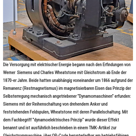
Die Versorgung mit elektrischer Energie begann nach den Erfindungen von
Werner Siemens und Charles Wheatstone mit Gleichstrom ab Ende der
1870-er Jahre. Beide hatten unabhängig voneinander um 1866 aufgrund der
Remanenz (Restmagnetismus) im magnetisierbaren Eisen das Prinzip der
Selbsterregung mechanisch angetriebener "Dynamomaschinen" erfunden:
Siemens mit der Reihenschaltung von drehendem Anker und
feststehenden Feldspulen, Wheatstone mit deren Parallelschaltung. Mit
dem Fachbegriff "dynamoelektrisches Prinzip" wurde dieser Effekt
benannt und ist ausführlich beschrieben in einem TMK-Artikel zur
Gleichstrommaschine, über QR-Code herunterladbar am betriebsfähigen