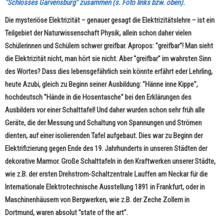
"Schlosses Garvensburg" zusammen (s. Foto links bzw. oben).
Die mysteriöse Elektrizität – genauer gesagt die Elektrizitätslehre – ist ein
Teilgebiet der Naturwissenschaft Physik, allein schon daher vielen
Schülerinnen und Schülern schwer greifbar. Apropos: "greifbar"! Man sieht
die Elektrizität nicht, man hört sie nicht. Aber "greifbar" im wahrsten Sinn
des Wortes? Dass dies lebensgefährlich sein könnte erfährt eder Lehrling,
heute Azubi, gleich zu Beginn seiner Ausbildung: "Hänne inne Kippe",
hochdeutsch "Hände in die Hosentasche" bei den Erklärungen des
Ausbilders vor einer Schalttafel! Und daher wurden schon sehr früh alle
Geräte, die der Messung und Schaltung von Spannungen und Strömen
dienten, auf einer isolierenden Tafel aufgebaut. Dies war zu Beginn der
Elektrifizierung gegen Ende des 19. Jahrhunderts in unseren Städten der
dekorative Marmor. Große Schalttafeln in den Kraftwerken unserer Städte,
wie z.B. der ersten Drehstrom-Schaltzentrale Lauffen am Neckar für die
Internationale Elektrotechnische Ausstellung 1891 in Frankfurt, oder in
Maschinenhäusern von Bergwerken, wie z.B. der Zeche Zollern in
Dortmund, waren absolut "state of the art".