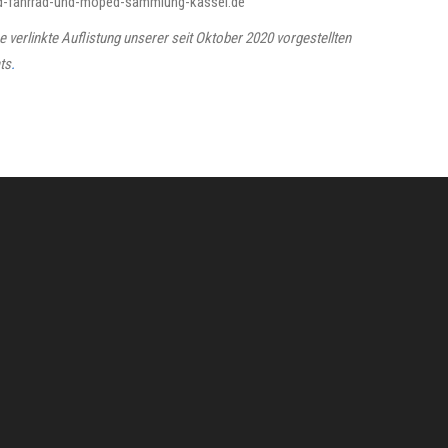
d-fahrrad-und-moped-sammlung-kassel.de
ne verlinkte Auflistung unserer seit Oktober 2020 vorgestellten
ts
.