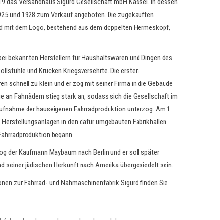
19 das Versandhaus Sigurd Gesellschaft mbH Kassel. In dessen
25 und 1928 zum Verkauf angeboten. Die zugekauften
nd mit dem Logo, bestehend aus dem doppelten Hermeskopf,
ei bekannten Herstellern für Haushaltswaren und Dingen des
ollstühle und Krücken Kriegsversehrte. Die ersten
n schnell zu klein und er zog mit seiner Firma in die Gebäude
e an Fahrrädern stieg stark an, sodass sich die Gesellschaft im
Aufnahme der hauseigenen Fahrradproduktion unterzog. Am 1.
 Herstellungsanlagen in den dafür umgebauten Fabrikhallen
Fahrradproduktion begann.
zog der Kaufmann Maybaum nach Berlin und er soll später
nd seiner jüdischen Herkunft nach Amerika übergesiedelt sein.
onen zur Fahrrad- und Nähmaschinenfabrik Sigurd finden Sie