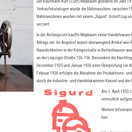
Der Kaufmann Kurt (Curt) Maybaum gründete im Jahr 19
Verkaufskatalogen wurde die Nähmaschine zwischen 19
Nähmaschinen wurden mit einem „Sigurd“-Schriftzug u
verziert.
In der Anfangszeit kaufte Maybaum seine Handelsware b
Alltags ein. Im Angebot waren überwiegend Artikel wie R
Räumlichkeiten in der Königsstraße in Bettenhausen ware
an der Leipziger Straße 126-136. Besonders die Nachfrag
Dezember 1925 und Januar 1926 einer Überprüfung zur 
Februar 1926 erfolgte die Abnahme der Produktions- und
durch die Industrie- und Handelskammer Kassel und die 
Am 1. April 1933 
vermutlich aufgru
Weitere Informati
hier: