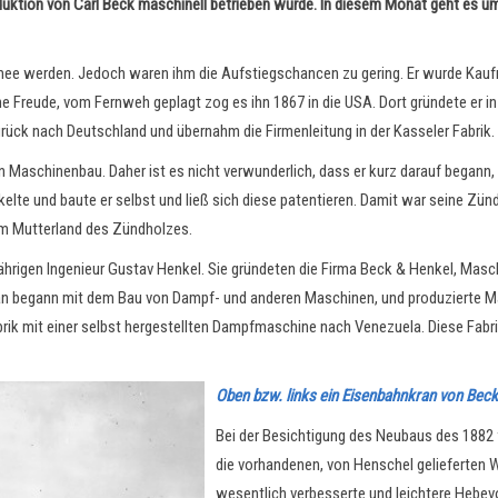
uktion von Carl Beck maschinell betrieben wurde. In diesem Monat geht es u
 Armee werden. Jedoch waren ihm die Aufstiegschancen zu gering. Er wurde Kauf
ne Freude, vom Fernweh geplagt zog es ihn 1867 in die USA. Dort gründete er in
ück nach Deutschland und übernahm die Firmenleitung in der Kasseler Fabrik.
en Maschinenbau. Daher ist es nicht verwunderlich, dass er kurz darauf begann,
lte und baute er selbst und ließ sich diese patentieren. Damit war seine Zündh
m Mutterland des Zündholzes.
ährigen Ingenieur Gustav Henkel. Sie gründeten die Firma Beck & Henkel, Masc
n begann mit dem Bau von Dampf- und anderen Maschinen, und produzierte Masc
ik mit einer selbst hergestellten Dampfmaschine nach Venezuela. Diese Fabrik 
Oben bzw. links ein Eisenbahnkran von Bec
Bei der Besichtigung des Neubaus des 1882 f
die vorhandenen, von Henschel gelieferten 
wesentlich verbesserte und leichtere Hebevor