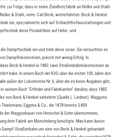
atte zur Folge, dass er seine Zündholzfabrik an Nölke und Stahl
Nölke & Stahl, vorm. Carl Beck, weiterführten. Beck & Henkel
hnik ein, spezialisierte sich auf Schlachthofausstattungen und
pftechnik diese Produktlinie auf Hebe- und
die Dampftechnik ein und trieb diese voran. Sie versuchten es
on Dampflokomotiven, jedoch mit wenig Erfolg. In
t, dass Beck & Henkel in 1882 zwei Straßenbahnlokomotiven an
fert habe. In einem Buch der KVG über die ersten 100 Jahre des
lle außer der Lokomotive Nr. 6, über die es keine Angaben gibt,
t in seinem Buch "Erfinder und Fabrikanten" darüber, dass 1882
ke von Beck & Henkel verkehrte (Quelle L. Lindner). Waggons
h Thielemann, Eggena & Co., die 1878 bereits 5.800
rde der Waggonbauer von Henschel & Sohn übernommen,
rung ihrer Fabrik am Möncheberg benötigte. Man kann davon
en Dampf-Straßenbahn um eine von Beck & Henkel gehandelt