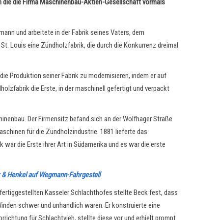
m die
die
Firma Maschinenbau-Aktien-Gesellschaft vormals
mann und arbeitete in der Fabrik seines Vaters, dem
 St. Louis eine Zündholzfabrik, die durch die Konkurrenz dreimal
 die Produktion seiner Fabrik zu modernisieren, indem er auf
olzfabrik die Erste, in der maschinell gefertigt und verpackt
hinenbau. Der Firmensitz befand sich an der Wolfhager Straße
hinen für die Zündholzindustrie. 1881 lieferte das
war die Erste ihrer Art in Südamerika und es war die erste
k & Henkel auf Wegmann-Fahrgestell
ertiggestellten Kasseler Schlachthofes stellte Beck fest, dass
Winden schwer und unhandlich waren. Er konstruierte eine
richtung für Schlachtvieh, stellte diese vor und erhielt prompt