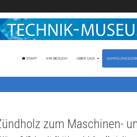
START
IHR BESUCH
ÜBER UNS
SAMMLUNGSGEBI
Zündholz zum Maschinen- u