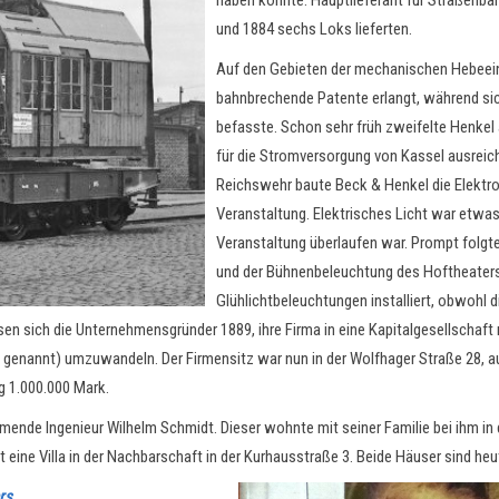
haben könnte. Hauptlieferant für Straßenb
und 1884 sechs Loks lieferten.
Auf den Gebieten der mechanischen Hebeei
bahnbrechende Patente erlangt, während s
befasste. Schon sehr früh zweifelte Henkel
für die Stromversorgung von Kassel ausreich
Reichswehr baute Beck & Henkel die Elektr
Veranstaltung. Elektrisches Licht war etwa
Veranstaltung überlaufen war. Prompt folgte
und der Bühnenbeleuchtung des Hoftheaters
Glühlichtbeleuchtungen installiert, obwohl 
sen sich die Unternehmensgründer 1889, ihre Firma in eine Kapitalgesellsch
 genannt) umzuwandeln. Der Firmensitz war nun in der Wolfhager Straße 28, 
g 1.000.000 Mark.
ende Ingenieur Wilhelm Schmidt. Dieser wohnte mit seiner Familie bei ihm in 
 eine Villa in der Nachbarschaft in der Kurhausstraße 3. Beide Häuser sind he
rs