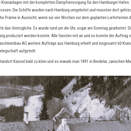
al-Krananlagen mit der kompletten Dampfversorgung für den Hamburger Hafen. 
lossen. Die Schiffe wurden nach Hamburg umgeleitet und mussten dort gelösc
ohe Prämie in Aussicht, wenn sie vier Wochen vor dem geplanten Liefertermin 
e das Unmögliche. Es wurde rund um die Uhr, sogar am Sonntag gearbeitet. Di
 produziert werden konnte. Alle fassten mit an und so konnte der Auftrag v
 Maschinenbau AG weitere Aufträge aus Hamburg erhielt und insgesamt 60 Krana
Belegschaft aufgeteilt.
ndort Kassel bald zu klein und so erwarb man 1891 in Bredelar, zwischen Mars