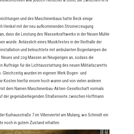
ahnlokomotiven war jedoch Henschel & Sohn, die zwischen1878
nrichtungen und des Maschinenbaus hatte Beck einige
ich Henkel mit der neu aufkommenden Stromerzeugung
 an, dass die Leistung des Wasserkraftwerks in der Neuen Mühle
en würde. Anlässlich eines Musikfestes in der Reithalle der
oinstallation und beleuchtete mit ambulanten Bogenlampen die
s Neues und zog Massen an Neugierigen an, sodass die
n Aufträge für die Lichtausstattung des neuen Militärlazaretts
. Gleichzeitig wurden im eigenen Werk Bogen- und
die Kosten hierfür enorm hoch waren und von vielen anderen
aft mit dem Namen Maschinenbau-Aktien-Gesellschaft vormals
auf der gegenüberliegenden Straßenseite zwischen Hoffmann
der Kurhausstraße 7 im Villenviertel am Mulang, wo Schmidt ein
ute noch in gutem Zustand erhalten.