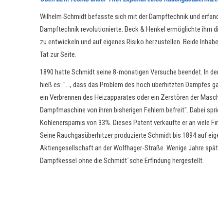
Wilhelm Schmidt befasste sich mit der Dampftechnik und erfand
Dampftechnik revolutionierte. Beck & Henkel ermöglichte ihm di
zu entwickeln und auf eigenes Risiko herzustellen. Beide Inhab
Tat zur Seite.
1890 hatte Schmidt seine 8-monatigen Versuche beendet. In der
hieß es: "…, dass das Problem des hoch überhitzten Dampfes ga
ein Verbrennen des Heizapparates oder ein Zerstören der Maschin
Dampfmaschine von ihren bisherigen Fehlern befreit". Dabei spric
Kohlenersparnis von 33%. Dieses Patent verkaufte er an viele F
Seine Rauchgasüberhitzer produzierte Schmidt bis 1894 auf eige
Aktiengesellschaft an der Wolfhager-Straße. Wenige Jahre spä
Dampfkessel ohne die Schmidt´sche Erfindung hergestellt.