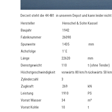
Derzeit steht die 44 481 in unserem Depot und kann leider nicht
Hersteller
Henschel & Sohn
Kassel
Baujahr
1942
Fabriknummer
26090
Spurweite
1435
mm
Achsfolge
1' E
Länge
22620
mm
Dienstgewicht
110
t (ohne Tender)
Höchstgeschwindigkeit
vorwärts 80 km/h
rückwärts 50 k
Zylinderzahl
3
Zugkraft
269
kN
Leistung
1910
PS
Vorrat Wasser
34
m³
Vorrat Kohle
10
t