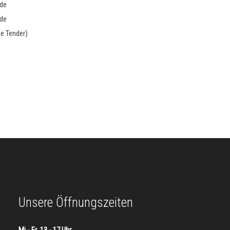
nde
nde
e Tender)
Unsere Öffnungszeiten