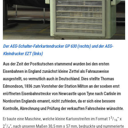
Der AEG-Schalter-Fahrkartendrucker GP 630 (rechts) und der AEG-
Kleindrucker EZT (links)
Aus der Zeit der Postkutschen stammend wurden bei den ersten
Eisenbahnen in England zunächst kleine Zettel als Fahrausweise
ausgestellt, so vermutlich auch in Deutschland. Dies stellte Thomas
Edmondson, 1836 zum Vorsteher der Station Milton an der soeben erst
eröffneten Eisenbahnstrecke von Newcastle upon Tyne nach Carlisle im
Nordosten Englands ernannt, nicht zufrieden, da er sich eine bessere
Kontrolle, Abrechnung und Prüfung der verkauften Fahrscheine wünschte.
3
Er baute eine Maschine, welche kleine Kartonstreifen im Format 1
/
" x
16
1
2
/
", nach unseren Maßen 30,5 mm x 57 mm, bedruckte und nummerierte
4