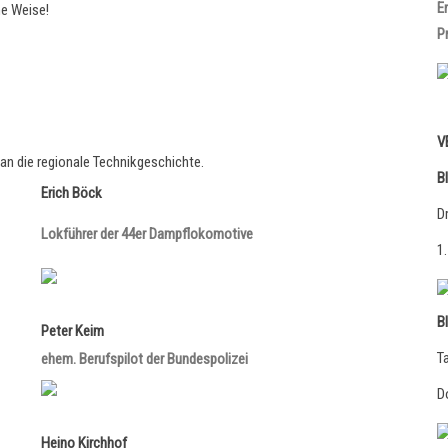
E
he Weise!
P
V
an die regionale Technikgeschichte.
B
Erich Böck
D
Lokführer der 44er Dampflokomotive
1
B
Peter Keim
T
ehem. Berufspilot der Bundespolizei
D
Heino Kirchhof