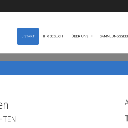
START
IHR BESUCH
ÜBER UNS
SAMMLUNGSGEBI
en
CHTEN