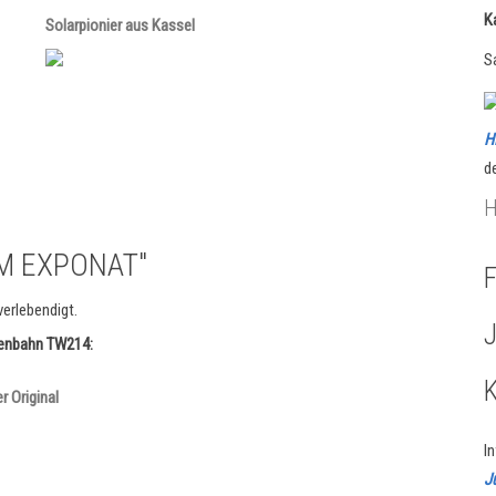
K
Solarpionier aus Kassel
S
H
d
H
M EXPONAT"
F
erlebendigt.
ßenbahn TW214:
r Original
I
J