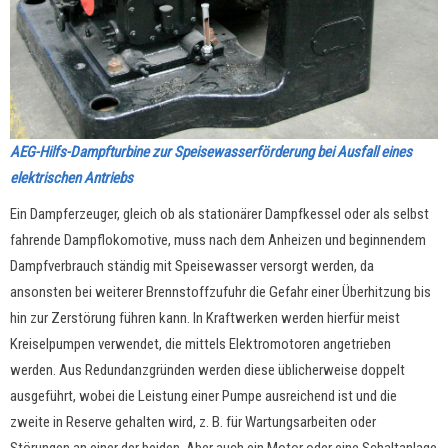
AEG-Hilfs-Dampfturbine zur Speisewasserförderung bei Ausfall eines
elektrischen Antriebs
Ein Dampferzeuger, gleich ob als stationärer Dampfkessel oder als selbst
fahrende Dampflokomotive, muss nach dem Anheizen und beginnendem
Dampfverbrauch ständig mit Speisewasser versorgt werden, da
ansonsten bei weiterer Brennstoffzufuhr die Gefahr einer Überhitzung bis
hin zur Zerstörung führen kann. In Kraftwerken werden hierfür meist
Kreiselpumpen verwendet, die mittels Elektromotoren angetrieben
werden. Aus Redundanzgründen werden diese üblicherweise doppelt
ausgeführt, wobei die L
eistung einer Pumpe ausreichend ist und die
zweite in Reserve gehalten wird, z. B. für Wartungsarbeiten oder
Störungen an einer der beiden. Aber auch ein Motor oder eine Schaltanlage