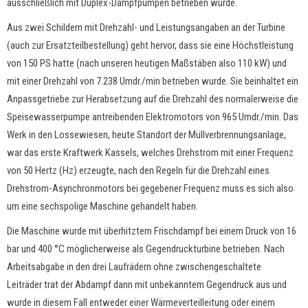
ausschließlich mit Duplex-Dampfpumpen betrieben wurde.
Aus zwei Schildern mit Drehzahl- und Leistungsangaben an der Turbine
(auch zur Ersatzteilbestellung) geht hervor, dass sie eine Höchstleistung
von 150 PS hatte (nach unseren heutigen Maßstäben also 110 kW) und
mit einer Drehzahl von 7.238 Umdr./min betrieben wurde. Sie beinhaltet ein
Anpassgetriebe zur Herabsetzung auf die Drehzahl des normalerweise die
Speisewasserpumpe antreibenden Elektromotors von 965 Umdr./min. Das
Werk in den Lossewiesen, heute Standort der Müllverbrennungsanlage,
war das erste Kraftwerk Kassels, welches Drehstrom mit einer Frequenz
von 50 Hertz (Hz) erzeugte, nach den Regeln für die Drehzahl eines
Drehstrom-Asynchronmotors bei gegebener Frequenz muss es sich also
um eine sechspolige Maschine gehandelt haben.
Die Maschine wurde mit überhitztem Frischdampf bei einem Druck von 16
bar und 400 °C möglicherweise als Gegendruckturbine betrieben. Nach
Arbeitsabgabe in den drei Laufrädern ohne zwischengeschaltete
Leiträder trat der Abdampf dann mit unbekanntem Gegendruck aus und
wurde in diesem Fall entweder einer Wärmeverteilleitung oder einem