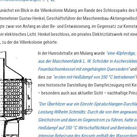
unächst ein Blick in die Villenkolonie Mulang am Rande des Schlossparks des 
nternehmer Gustav Henkel, Geschäftsführer der Maschinenbau-Aktiengesellsch
fügte zwar von Anfang an über Be- und Entwässerung, im Gegensatz zur Kernst
 elektrisches Licht. Henkel beschloss, ein privates Elektrizitätswerk mit ei
u der die Villenkolonie gehörte.
In der Hunrodstraße am Mulang wurde
"eine 40pferdige
aus der Maschinenfabrik L. W. Schröder in Ascherslebe
Feuerbüchsenkessel mit eingehängten Quersiedern"
und
dies zur
"ersten mit Heißdampf von 350 °C betriebenen"
eine historische Darstellung der Dampferzeugung mit Kess
– besonders auch aus aktueller Sicht – nachhaltige Prinzi
"Der Überhitzer war ein Einrohr-Spiralschlangen-Durchlau
Leistung Wilhelm Schmidts: Durch die von ihm angewan
Gleichstrom und dann im Gegenstrom zu führen, hatte er
Heißdampf auf 350 °C Wirtschaftlichkeit und Betriebssic
intensive Beheizung des Kessels enthält der Wasserda