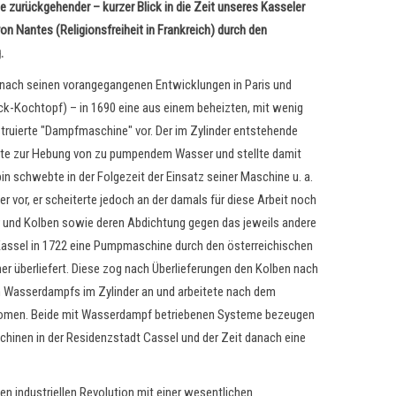
 zurückgehender – kurzer Blick in die Zeit unseres Kasseler
on Nantes (Religionsfreiheit in Frankreich) durch den
.
 – nach seinen vorangegangenen Entwicklungen in Paris und
ck-Kochtopf) – in 1690 eine aus einem beheizten, mit wenig
truierte "Dampfmaschine" vor. Der im Zylinder entstehende
nte zur Hebung von zu pumpendem Wasser und stellte damit
n schwebte in der Folgezeit der Einsatz seiner Maschine u. a.
vor, er scheiterte jedoch an der damals für diese Arbeit noch
r und Kolben sowie deren Abdichtung gegen das jeweils andere
Kassel in 1722 eine Pumpmaschine durch den österreichischen
icher überliefert. Diese zog nach Überlieferungen den Kolben nach
n Wasserdampfs im Zylinder an und arbeitete nach dem
omen. Beide mit Wasserdampf betriebenen Systeme bezeugen
inen in der Residenzstadt Cassel und der Zeit danach eine
en industriellen Revolution mit einer wesentlichen