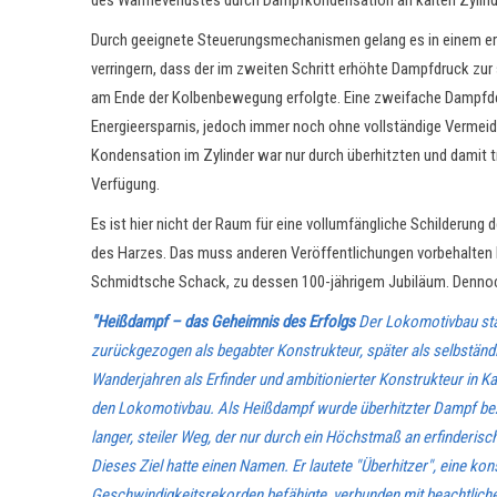
des Wärmeverlustes durch Dampfkondensation an kalten Zylin
Durch geeignete Steuerungsmechanismen gelang es in einem erst
verringern, dass der im zweiten Schritt erhöhte Dampfdruck zu
am Ende der Kolbenbewegung erfolgte. Eine zweifache Dampfdeh
Energieersparnis, jedoch immer noch ohne vollständige Vermei
Kondensation im Zylinder war nur durch überhitzten und damit
Verfügung.
Es ist hier nicht der Raum für eine vollumfängliche Schilder
des Harzes. Das muss anderen Veröffentlichungen vorbehalten
Schmidtsche Schack, zu dessen 100-jährigem Jubiläum. Dennoc
"Heißdampf – das Geheimnis des Erfolgs
Der Lokomotivbau stan
zurückgezogen als begabter Konstrukteur, später als selbständ
Wanderjahren als Erfinder und ambitionierter Konstrukteur in 
den Lokomotivbau. Als Heißdampf wurde überhitzter Dampf bez
langer, steiler Weg, der nur durch ein Höchstmaß an erfinderi
Dieses Ziel hatte einen Namen. Er lautete "Überhitzer", eine k
Geschwindigkeitsrekorden befähigte, verbunden mit beachtlich