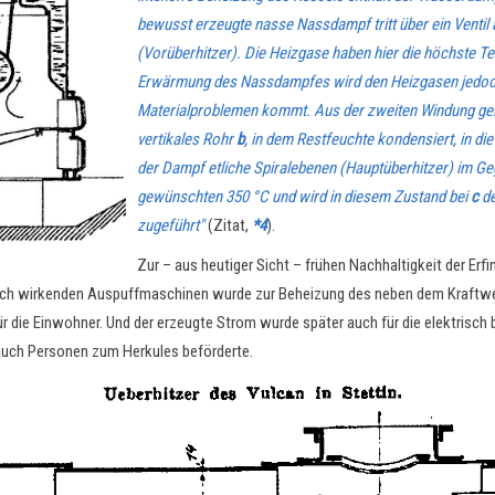
bewusst erzeugte nasse Nassdampf tritt über ein Ventil
(Vorüberhitzer). Die Heizgase haben hier die höchste 
Erwärmung des Nassdampfes wird den Heizgasen jedoch
Materialproblemen kommt. Aus der zweiten Windung gel
vertikales Rohr
b
, in dem Restfeuchte kondensiert, in di
der Dampf etliche Spiralebenen (Hauptüberhitzer) im G
gewünschten 350 °C und wird in diesem Zustand bei
c
de
zugeführt"
(Zitat,
*4
).
Zur
– aus heutiger Sicht –
frühen Nachhaltigkeit der Erf
fach wirkenden Auspuffmaschinen wurde zur Beheizung des neben dem Kraftw
e Einwohner. Und der erzeugte Strom wurde später auch für die elektrisch b
uch Personen zum Herkules beförderte.