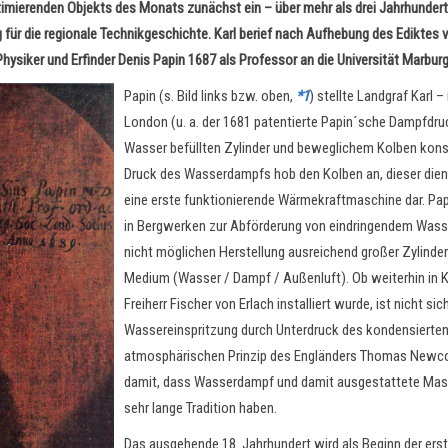
imierenden Objekts des Monats zunächst ein – über mehr als drei Jahrhunderte
für die regionale Technikgeschichte. Karl berief nach Aufhebung des Ediktes v
ysiker und Erfinder Denis Papin 1687 als Professor an die Universität Marburg
Papin (s. Bild links bzw. oben,
*1
) stellte Landgraf Karl
London (u. a. der 1681 patentierte Papin´sche Dampfdru
Wasser befüllten Zylinder und beweglichem Kolben kons
Druck des Wasserdampfs hob den Kolben an, dieser die
eine erste funktionierende Wärmekraftmaschine dar. Papi
in Bergwerken zur Abförderung von eindringendem Wasser 
nicht möglichen Herstellung ausreichend großer Zylinde
Medium (Wasser / Dampf / Außenluft). Ob weiterhin in 
Freiherr Fischer von Erlach installiert wurde, ist nicht s
Wassereinspritzung durch Unterdruck des kondensierte
atmosphärischen Prinzip des Engländers Thomas Newc
damit, dass Wasserdampf und damit ausgestattete Masch
sehr lange Tradition haben.
Das ausgehende 18. Jahrhundert wird als Beginn der erst