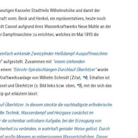
heutigen Kasseler Stadtteils Wilhelmshöhe und damit der
aft vorm. Beck und Henkel, ein repräsentatives, heute noch
adt Cassel aufgrund ihres Wasserkraftwerks Neue Mühle an der
ner Dampfmaschine zu errichten, welches im Mai 1893 die
, einfach wirkende Zweizylinder-Heißdampf-Auspuffmaschine
n
" aufgestellt. Zusammen mit
"einem stehenden
 einem
"Einrohr-Spiralschlangen-Durchlauf-Überhitzer"
wurde
Kraftwerksanlage von Wilhelm Schmidt (Zitat,
*4
). Erhalten ist
el und Überhitzer (s. Bild links bzw. oben,
*5
), mit der sich das
p gut erläutern lässt:
f-Überhitzer. In diesem steckte die nachhaltigste erfinderische
dte Technik, Wasserdampf und Heizgase zunächst im
 die scheinbar unlösbare Aufgabe, bei der Erzeugung von
herheit zu verbinden, in wahrhaft genialer Weise gelöst. Durch
mpf große Mengen an mitgerissenen Wassertröpfchen. Dieser