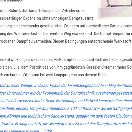
derwandungen.
en Schritt, die Dampffüllungen der Zylinder so zu
r selbsttätigen Expansion ohne unnötigen Dampfaustritt
nung in nacheinander geschalteten Zylindern unterschiedlicher Dimensionier
dung des Wärmeverlustes. Der weitere Weg war erkannt: Die Dampftemperatur m
 trockenen Dampf zu vermeiden. Diesen Bedingungen entsprechende Werkstoffe
ung des Entwicklungsprozesses des Heißdampfes und zusätzlich der Lebensges
 bleiben, u. a. dem Porträt des von ihm gegründeten Kasseler Unternehmen
h ein kurzes Zitat zum Entwicklungsprozess aus diesem Buch:
d an einer Wende. In dieser Phase der Eisenbahngeschichte schlug die Stunde
iger Unternehmer mit der Problematik der Dampftechnik auseinandergesetzt ha
Kassel niedergelassen hatte. Seine Forschungs- und Entwicklungsarbeiten eb
eichnet, dessen Temperatur mindestens 100 °C höher war als die Sättigungs
schem Können und technischem Sachverstand, gepaart mit dem festen Glauben a
onstruktive Errungenschaft, die als integriertes Element des Dampfmotors die 
en Kosteneinsparungen. …"
(
*3
).