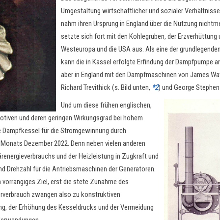
Umgestaltung wirtschaftlicher und sozialer Verhältnis
nahm ihren Ursprung in England über die Nutzung nichtm
setzte sich fort mit den Kohlegruben, der Erzverhüttung
Westeuropa und die USA aus. Als eine der grundlegende
kann die in Kassel erfolgte Erfindung der Dampfpumpe 
aber in England mit den Dampfmaschinen von James Wa
Richard Trevithick (s. Bild unten,
*2
) und George Stephen
Und um diese frühen englischen,
tiven und deren geringen Wirkungsgrad bei hohem
re Dampfkessel für die Stromgewinnung durch
 Monats Dezember 2022. Denn neben vielen anderen
renergieverbrauchs und der Heizleistung in Zugkraft und
 Drehzahl für die Antriebsmaschinen der Generatoren.
 vorrangiges Ziel, erst die stete Zunahme des
rverbrauch zwangen also zu konstruktiven
lung, der Erhöhung des Kesseldrucks und der Vermeidung