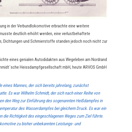
ung in der Verbundlokomotive erbrachte eine weitere
usste deutlich erhöht werden, eine verlustbehaftete
, Dichtungen und Schmierstoffe standen jedoch noch nicht zur
chichte eines genialen Autodidakten aus Wegeleben am Nordrand
s Schmidt´sche Heissdampfgesellschaft mbH, heute ARVOS GmbH
 eines Mannes, der sich bereits jahrelang, zunächst
tte. Es war Wilhelm Schmidt, der sich nach einer Reihe von
neten den Weg zur Einführung des sogenannten Heißdampfes in
temperatur des Wasserdampfes bei gleichem Druck. Es war ein
n die Richtigkeit des eingeschlagenen Weges zum Ziel führte.
Lokomotive zu bisher unbekannten Leistungs- und