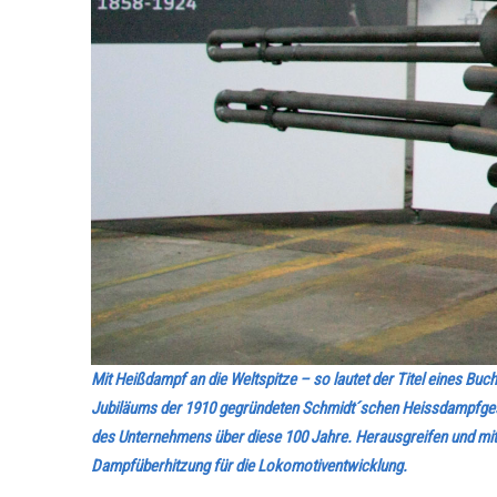
Mit Heißdampf an die Weltspitze – so lautet der Titel eines
Jubiläums der 1910 gegründeten Schmidt´schen Heissdampfgese
des Unternehmens über diese 100 Jahre. Herausgreifen und mit 
Dampfüberhitzung für die Lokomotiventwicklung.