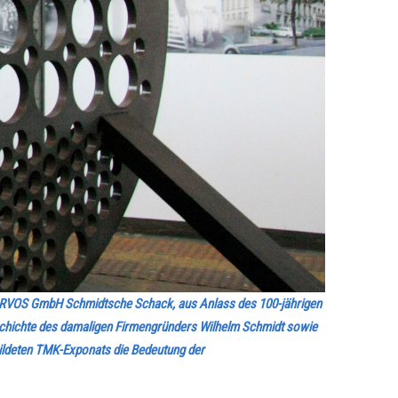
e ARVOS GmbH Schmidtsche Schack, aus Anlass des 100-jährigen
chichte des damaligen Firmengründers Wilhelm Schmidt sowie
bildeten TMK-Exponats die Bedeutung der