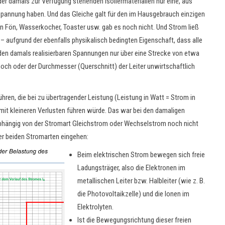
er damals zur Verfügung stehenden Isoliermaterialien nur eine, aus
e Spannung haben. Und das Gleiche galt für den im Hausgebrauch einzigen
nn Fön, Wasserkocher, Toaster usw. gab es noch nicht. Und Strom ließ
 aufgrund der ebenfalls physikalisch bedingten Eigenschaft, dass alle
 den damals realisierbaren Spannungen nur über eine Strecke von etwa
hoch oder der Durchmesser (Querschnitt) der Leiter unwirtschaftlich
en, die bei zu übertragender Leistung (Leistung in Watt = Strom in
it kleineren Verlusten führen würde. Das war bei den damaligen
bhängig von der Stromart Gleichstrom oder Wechselstrom noch nicht
der beiden Stromarten eingehen:
Beim elektrischen Strom bewegen sich freie
Ladungsträger, also die Elektronen im
metallischen Leiter bzw. Halbleiter (wie z. B.
die Photovoltaikzelle) und die Ionen im
Elektrolyten.
Ist die Bewegungsrichtung dieser freien