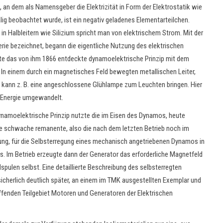
, an dem als Namensgeber die Elektrizität in Form der Elektrostatik wie
g beobachtet wurde, ist ein negativ geladenes Elementarteilchen.
in Halbleitern wie Silizium spricht man von elektrischem Strom. Mit der
terie bezeichnet, begann die eigentliche Nutzung des elektrischen
te das von ihm 1866 entdeckte dynamoelektrische Prinzip mit dem
 In einem durch ein magnetisches Feld bewegten metallischen Leiter,
g kann z. B. eine angeschlossene Glühlampe zum Leuchten bringen. Hier
 Energie umgewandelt.
namoelektrische Prinzip nutzte die im Eisen des Dynamos, heute
e schwache remanente, also die nach dem letzten Betrieb noch im
ng, für die Selbsterregung eines mechanisch angetriebenen Dynamos in
. Im Betrieb erzeugte dann der Generator das erforderliche Magnetfeld
pulen selbst. Eine detaillierte Beschreibung des selbsterregten
icherlich deutlich später, an einem im TMK ausgestellten Exemplar und
ffenden Teilgebiet Motoren und Generatoren der Elektrischen