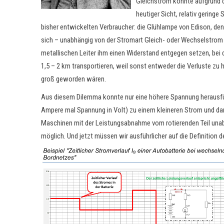
Gleichstrom konnte aufgrund d
heutiger Sicht, relativ gering
bisher entwickelten Verbraucher: die Glühlampe von Edison, de
sich – unabhängig von der Stromart Gleich- oder Wechselstrom –
metallischen Leiter ihm einen Widerstand entgegen setzen, bei
1,5 – 2 km transportieren, weil sonst entweder die Verluste zu 
groß geworden wären.
Aus diesem Dilemma konnte nur eine höhere Spannung herausführ
Ampere mal Spannung in Volt) zu einem kleineren Strom und dam
Maschinen mit der Leistungsabnahme vom rotierenden Teil una
möglich. Und jetzt müssen wir ausführlicher auf die Definition 