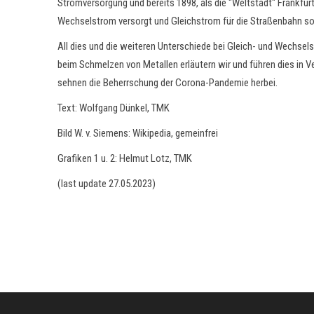
Stromversorgung und bereits 1898, als die "Weltstadt" Frankfurt
Wechselstrom versorgt und Gleichstrom für die Straßenbahn sow
All dies und die weiteren Unterschiede bei Gleich- und Wechs
beim Schmelzen von Metallen erläutern wir und führen dies in V
sehnen die Beherrschung der Corona-Pandemie herbei.
Text: Wolfgang Dünkel, TMK
Bild W. v. Siemens: Wikipedia, gemeinfrei
Grafiken 1 u. 2: Helmut Lotz, TMK
(last update 27.05.2023)