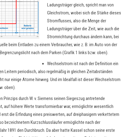
Ladungsträger gleich, spricht man von
Gleichstrom, wobei sich die Stärke dieses
Stromflusses, also die Menge der
Ladungsträger über die Zeit, wie auch die
Stromrichtung durchaus ändern kann, bei
lle beim Entladen zu einem Verbraucher, wie z. B. im Auto von der
grenzungslicht nach dem Parken (Grafik 1 links bzw. oben).
Wechselstrom ist nach der Definition ein
n Leitern periodisch, also regelmäßig in gleichen Zeitabständen
ht nur einige Atome hinweg. Und im Idealfall ist dieser Wechselstrom
w. oben).
en Prinzips durch W. v. Siemens seinen Siegeszug antretende
, auf höhere Werte transformierbar war, ermöglichte wesentlich
erst die Erfindung eines preiswerten, auf dreiphasigem verkettetem
o bezeichnetem Kurzschlussläufer ermöglichte nach der
 Jahr 1891 den Durchbruch. Da aber hatte Kassel schon seine erste