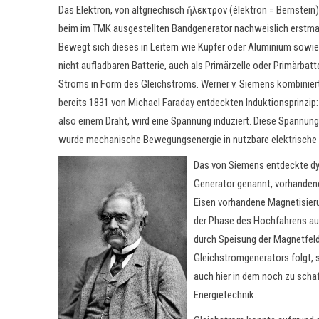
Das Elektron, von altgriechisch ἤλεκτρον (élektron = Bernstein)
beim im TMK ausgestellten Bandgenerator nachweislich erstmali
Bewegt sich dieses in Leitern wie Kupfer oder Aluminium sowie 
nicht aufladbaren Batterie, auch als Primärzelle oder Primärbat
Stroms in Form des Gleichstroms. Werner v. Siemens kombinier
bereits 1831 von Michael Faraday entdeckten Induktionsprinzip:
also einem Draht, wird eine Spannung induziert. Diese Spannun
wurde mechanische Bewegungsenergie in nutzbare elektrische
Das von Siemens entdeckte dy
Generator genannt, vorhanden
Eisen vorhandene Magnetisieru
der Phase des Hochfahrens aus
durch Speisung der Magnetfelds
Gleichstromgenerators folgt, s
auch hier in dem noch zu scha
Energietechnik.