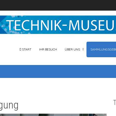
START
IHR BESUCH
ÜBER UNS
SAMMLUNGSGEBI
gung
T